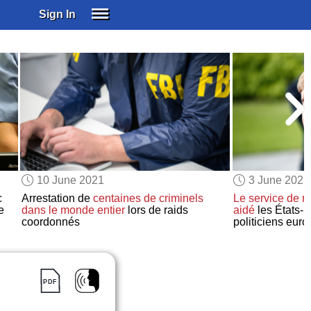
Sign In
SIGN IN
SUBSCRIBE
EDUCATIONAL LICENSES
GIFT CARDS
OTHER LANGUAGES
ABOUT US
ALEXA
10 June 2021
3 June 2021
ADJUST COLORS
c
Arrestation de
centaines de criminels
Le service de 
e
dans le monde entier
lors de raids
aidé
les États-
coordonnés
politiciens eur