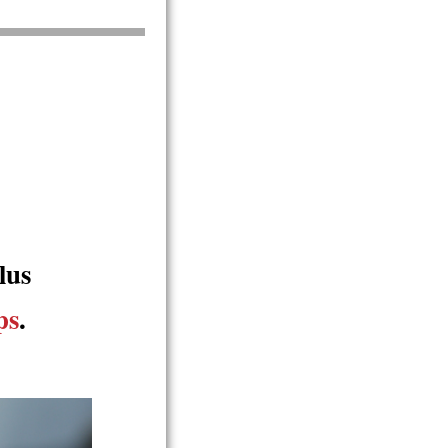
lus
ps
.