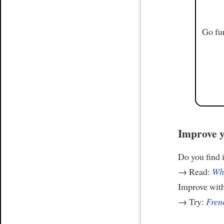
Go fur
Improve y
Do you find i
→ Read:
Why
Improve wit
→ Try:
Frenc