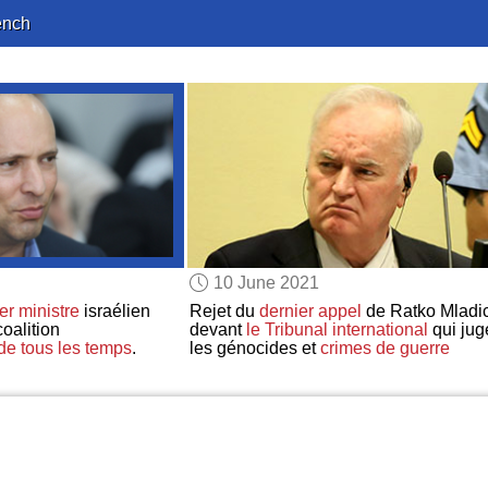
ench
10 June 2021
r ministre
israélien
Rejet du
dernier appel
de Ratko Mladi
coalition
devant
le Tribunal international
qui jug
de tous les temps
.
les génocides et
crimes de guerre