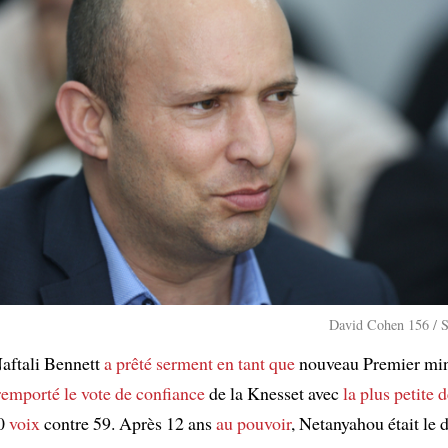
David Cohen 156 / S
aftali Bennett
a prêté serment
en tant que
nouveau Premier min
 remporté
le vote de confiance
de la Knesset avec
la plus petite 
60
voix
contre 59. Après 12 ans
au pouvoir
, Netanyahou était le 