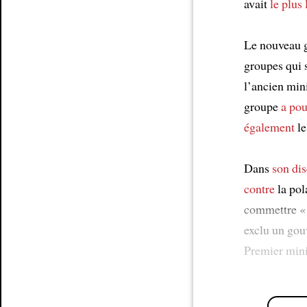
avait
le plus
Le nouveau 
groupes qui 
l’ancien min
groupe
a pou
également
le
Dans
son di
contre
la pol
commettre « l
exclu un gou
Premier mini