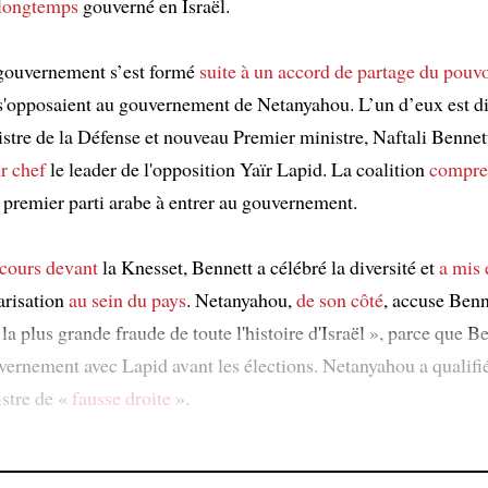
 longtemps
gouverné en Israël.
gouvernement s’est formé
suite à
un accord de partage du pouvo
s'opposaient au gouvernement de Netanyahou. L’un d’eux est di
istre de la Défense et nouveau Premier ministre, Naftali Bennet
r chef
le leader de l'opposition Yaïr Lapid. La coalition
compre
 premier parti arabe à entrer au gouvernement.
scours
devant
la Knesset, Bennett a célébré la diversité et
a mis 
arisation
au sein du pays
. Netanyahou,
de son côté
, accuse Benn
a plus grande fraude de toute l'histoire d'Israël », parce que Be
vernement avec Lapid avant les élections. Netanyahou a qualifi
stre de «
fausse droite
».