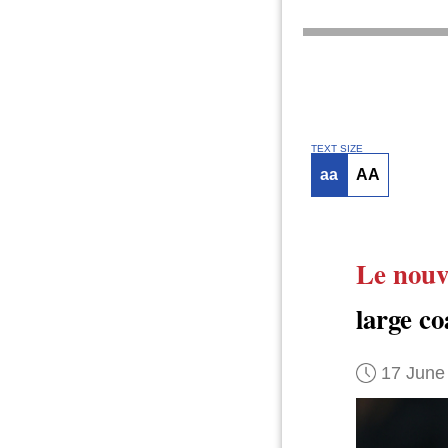
TEXT SIZE
aa
AA
Le nouv
large c
17 June