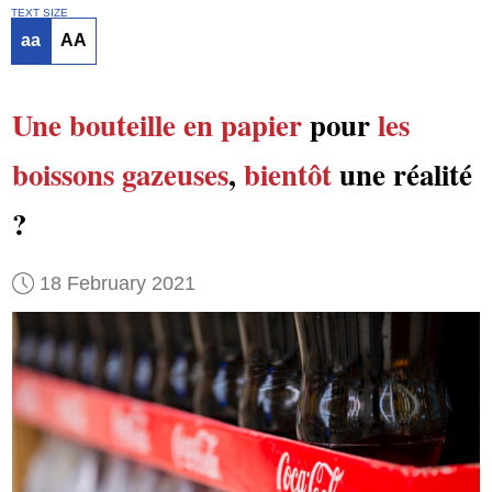
TEXT SIZE
aa
AA
Une bouteille en papier
pour
les
boissons gazeuses
,
bientôt
une réalité
?
18 February 2021