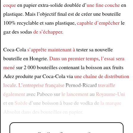
coque
en papier extra-solide doublée d’
une fine couche
en
plastique. Mais l’objectif final est de créer une bouteille
100% recyclable et sans plastique,
capable d’empêcher
le
gaz des sodas
de s’échapper
.
Coca-Cola
s’apprête maintenant à
tester sa nouvelle
bouteille en Hongrie.
Dans un premier temps
,
l’essai
sera
mené
sur 2 000 bouteilles contenant la boisson aux fruits
Adez produite par Coca-Cola via
une chaîne de distribution
locale
.
L’entreprise française
Pernod-Ricard
travaille
également
avec Paboco sur
le lancement
au
Royaume-Uni
et en
Suède
d’une boisson à base de vodka de
la marque
Absolut dans des bouteilles en papier.