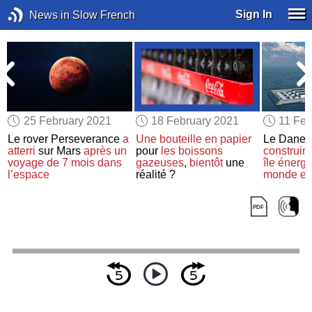
Sign In
News in Slow French
25 February 2021
18 February 2021
11 Feb
s
Le rover Perseverance
a
Une bouteille en papier
Le Dane
atterri
sur Mars
après un
pour
les boissons
construire
voyage de 7 mois dans
gazeuses
,
bientôt
une
île énerg
l’espace
réalité ?
monde
en