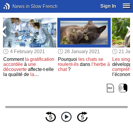
Sign In
News in Slow French
4 February 2021
28 January 2021
21 Jan
Comment
la gratification
Pourquoi
les chats
se
Les singe
accordée
à
une
roulent-ils
dans
l’herbe à
développ
découverte
affecte-t-elle
chat
?
compréhe
la qualité de
la
l’économi
recherche scientifique
?