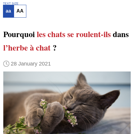
TEXT SIZE
aa
AA
Pourquoi
les chats
se roulent-ils
dans
l’herbe à chat
?
28 January 2021