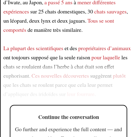
d’Iwate, au Japon,
a passé 5 ans
à
mener différentes
expériences
sur 25 chats domestiques, 30
chats sauvages
,
un léopard, deux lynx et deux jaguars.
Tous se sont
comportés
de manière très similaire.
La plupart des scientifiques
et des
propriétaires d’animaux
ont toujours supposé que la seule raison
pour laquelle
les
chats se roulaient dans l’herbe à chat était son effet
euphorisant.
Ces nouvelles découvertes
suggèrent
plutôt
que les chats se roulent parce que cela leur permet
d’appliquer des iridoïdes sur
leur fourrure
.
Continue the conversation
Go further and experience the full content — and