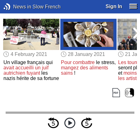
Sign In
News in Slow French
4 February 2021
28 January 2021
21 Jan
Un village français qui
Pour combattre
le stress,
Les tourn
avait accueilli
un juif
mangez
des aliments
seront pl
e
autrichien
fuyant
les
sains
!
et
moins r
nazis hérite de sa fortune
les artist
après le B