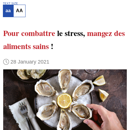
TEXT SIZE
aa
AA
Pour combattre
le stress,
mangez
des
aliments sains
!
28 January 2021