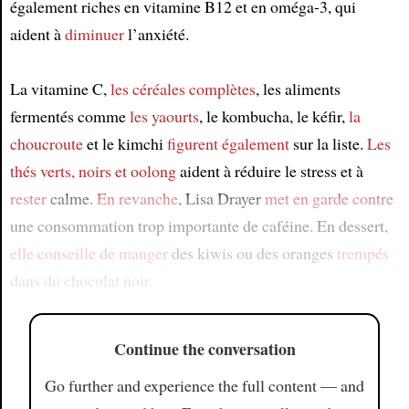
également riches en vitamine B12 et en oméga-3, qui
aident à
diminuer
l’anxiété.
La vitamine C,
les céréales complètes
, les aliments
fermentés comme
les yaourts
, le kombucha, le kéfir,
la
choucroute
et le kimchi
figurent également
sur la liste.
Les
thés verts, noirs et oolong
aident à réduire le stress et à
rester
calme.
En revanche
, Lisa Drayer
met en garde contre
une consommation trop importante de caféine. En dessert,
elle conseille de manger
des kiwis ou des oranges
trempés
dans du chocolat noir.
Continue the conversation
Go further and experience the full content — and