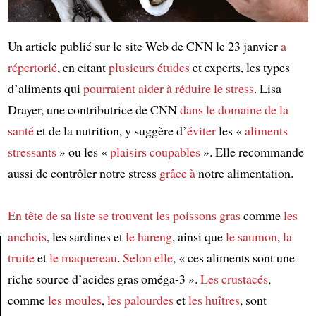
Un article publié sur le site Web de CNN le 23 janvier
a
répertorié
, en citant
plusieurs études
et experts, les types
d’aliments qui
pourraient aider à réduire le stress
. Lisa
Drayer, une contributrice de CNN
dans le domaine de
la
santé
et de la nutrition, y suggère d’
éviter
les «
aliments
stressants
» ou les «
plaisirs coupables
». Elle recommande
aussi de contrôler notre stress
grâce à
notre alimentation.
En tête de sa liste
se trouvent
les poissons gras
comme
les
anchois
, les sardines et
le hareng
, ainsi que
le saumon
,
la
truite
et
le maquereau
.
Selon elle
, « ces aliments sont une
riche source d’acides gras oméga-3 ».
Les crustacés
,
Article
comme
les moules
,
les palourdes
et
les huîtres
, sont