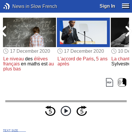
Sign In
News in Slow French
17 December 2020
17 December 2020
10 De
l
Le niveau
des
élèves
L'accord de Paris
,
5 ans
La chant
français
en maths est
au
après
Sylvestre
plus bas
TEXT SIZE