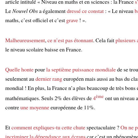
article intitulé « Niveau en maths et en sciences : la France
s
Le
Nouvel Obs
a également
dressé ce constat
: « Le niveau
b
maths, c’est officiel et c’est
grave
! ».
:
Malheureusement
,
ce n’est pas étonnant
. Cela fait
plusieurs
le niveau scolaire baisse en France.
Quelle honte
pour
la septième puissance mondiale
de se tro
seulement au
dernier rang
européen mais aussi au bas du cl
mondial ! En plus, la France n’a plus beaucoup de très bons 
ème
mathématiques. Seuls 2% des élèves de
4
ont un niveau 
contre
une moyenne
européenne de 11%.
:
Et
comment expliques-tu
cette chute
spectaculaire ?
On ne p
incriminer
la dépendance aux écrans
car c’est un phénomèn