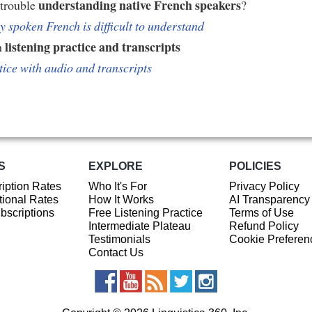
understanding native French speakers
 trouble
?
 spoken French is difficult to understand
listening practice and transcripts
h
tice with audio and transcripts
S
EXPLORE
POLICIES
iption Rates
Who It's For
Privacy Policy
ional Rates
How It Works
AI Transparency
ubscriptions
Free Listening Practice
Terms of Use
Intermediate Plateau
Refund Policy
Testimonials
Cookie Preferen
Contact Us