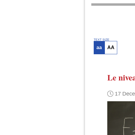
TEXT SIZE
aa
AA
Le nive
17 Dec