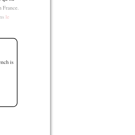
n France.
ans
le
ench is