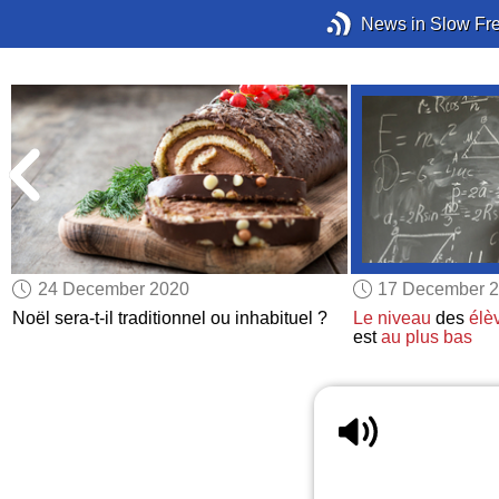
News in Slow Fr
24 December 2020
17 December 
Noël sera-t-il traditionnel ou inhabituel ?
Le niveau
des
élè
est
au plus bas