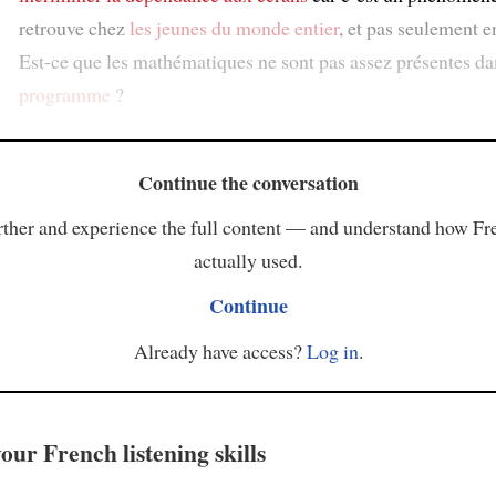
retrouve chez
les jeunes
du monde entier
, et pas seulement e
Est-ce que les mathématiques ne sont pas assez présentes d
programme
?
Continue the conversation
ther and experience the full content — and understand how Fr
actually used.
Continue
Already have access?
Log in
.
our French listening skills