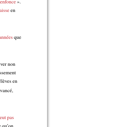
'enfonce
».
aisse
en
 années
que
uver non
assement
élèves en
avancé,
eut pas
e qu’on