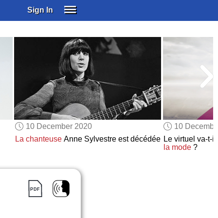
Sign In
SIGN IN
SUBSCRIBE
EDUCATIONAL LICENSES
GIFT CARDS
OTHER LANGUAGES
ABOUT US
ALEXA
10 December 2020
10 Decembe
ADJUST COLORS
La chanteuse
Anne Sylvestre est décédée
Le virtuel va-t-i
la mode
?