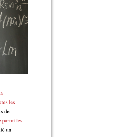
la
utes les
ts de
e parmi
les
ié un