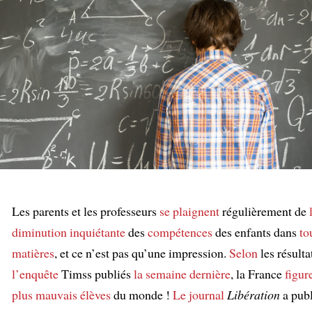
Les parents et les professeurs
se plaignent
régulièrement de
diminution inquiétante
des
compétences
des enfants dans
to
matières
, et ce n’est pas qu’une impression.
Selon
les résulta
l’enquête
Timss publiés
la semaine dernière
, la France
figur
plus mauvais élèves
du monde !
Le journal
Libération
a publ