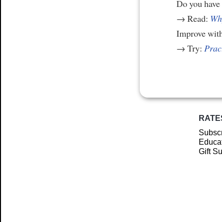
Do you have
→ Read:
Why
Improve wit
→ Try:
Prac
RATE
Subscr
Educat
Gift S