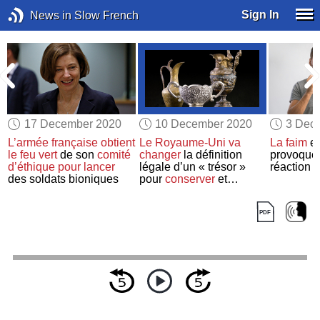
Sign In
News in Slow French
17 December 2020
10 December 2020
3 Dec
L’armée française
obtient
Le Royaume-Uni
va
La faim
e
le feu vert
de son
comité
changer
la définition
provoque
d’éthique
pour lancer
légale d’un « trésor »
réaction 
des soldats bioniques
pour
conserver
et
exposer
les objets rares
découverts