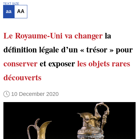
TEXT SIZE
aa
AA
Le Royaume-Uni
va changer
la
définition légale d’un « trésor » pour
conserver
et exposer
les objets rares
découverts
10 December 2020