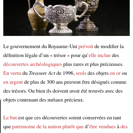
Le gouvernement du Royaume-Uni
prévoit
de modifier la
définition légale d’un « trésor » pour qu’
elle inclue
des
découvertes archéologiques
plus rares et plus précieuses.
En vertu
du
Treasure Act
de 1996,
seuls
des objets
en or
ou
en argent
de plus de 300 ans peuvent être désignés comme
des trésors. Ou bien ils doivent avoir été trouvés avec des
objets contenant des métaux précieux.
Le but
est que ces découvertes soient conservées en tant
Article
que
patrimoine de la nation
plutôt que
d’
être vendues
à
des