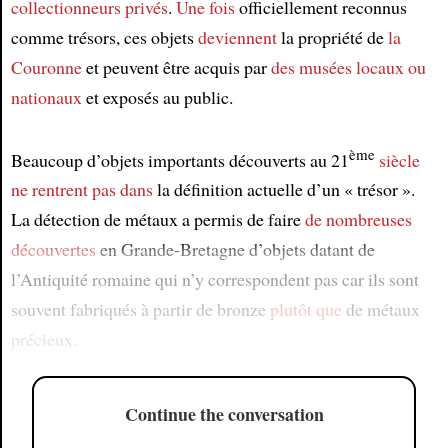
collectionneurs privés
.
Une fois
officiellement reconnus
comme trésors, ces objets
deviennent
la propriété de
la
Couronne
et peuvent être acquis par
des musées locaux ou
nationaux
et exposés au public.
ème
Beaucoup d’objets importants découverts au 21
siècle
ne rentrent pas dans
la définition actuelle d’un « trésor ».
La détection de métaux a permis de faire
de nombreuses
découvertes
en Grande-Bretagne d’objets datant de
l’Antiquité romaine qui n’y correspondent pas car ils sont
souvent fabriqués à partir de bronze
plutôt que
de métaux
précieux.
Continue the conversation