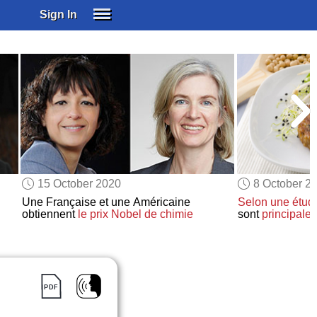
Sign In
SIGN IN
SUBSCRIBE
EDUCATIONAL LICENSES
GIFT CARDS
OTHER LANGUAGES
ABOUT US
ALEXA
15 October 2020
8 October 2
ADJUST COLORS
Une Française et une Américaine
Selon
une étud
obtiennent
le prix Nobel de chimie
sont
principale