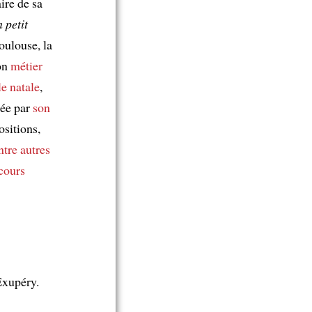
ire de sa
 petit
oulouse, la
son
métier
le natale
,
tée par
son
ositions,
ntre autres
rcours
Exupéry.