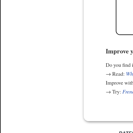
Improve y
Do you find i
→ Read:
Why
Improve wit
→ Try:
Frenc