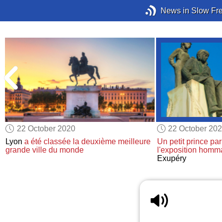
News in Slow Fr
22 October 2020
22 October 20
Lyon
a été classée
la deuxième meilleure
Un petit prince p
grande ville du monde
l'exposition hom
Exupéry