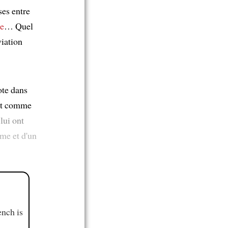
ses entre
le
… Quel
viation
ote dans
ut comme
lui ont
me et d'un
ench is