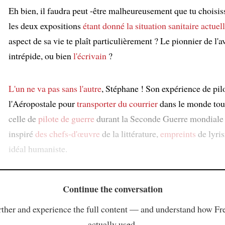
Eh bien, il faudra peut -être malheureusement que tu choisis
les deux expositions
étant donné la situation sanitaire actuel
aspect de sa vie te plaît particulièrement ? Le pionnier de l'a
intrépide, ou bien
l'écrivain
?
:
L'un ne va pas sans l'autre
, Stéphane ! Son expérience de pil
l'Aéropostale pour
transporter du courrier
dans le monde to
celle de
pilote de guerre
durant la Seconde Guerre mondiale 
inspiré
des chefs-d'œuvre
de la littérature,
empreints
de lyris
idéal humaniste.
Continue the conversation
ther and experience the full content — and understand how Fr
actually used.