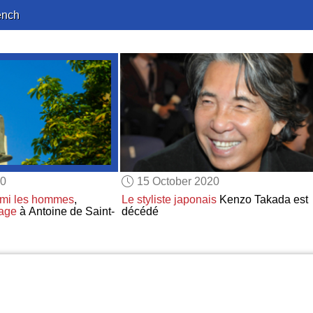
ench
20
15 October 2020
armi les hommes
,
Le styliste japonais
Kenzo Takada est
mage
à Antoine de Saint-
décédé