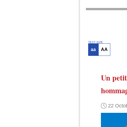
TEXT SIZE
aa
AA
Un peti
homma
22 Octo