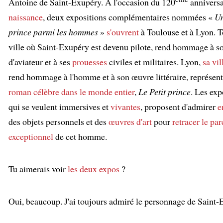
Antoine de Saint-Exupéry. À l'occasion du 120
anniversa
naissance
, deux expositions complémentaires nommées «
Un
prince parmi les hommes
»
s'ouvrent
à Toulouse et à Lyon. T
ville où Saint-Exupéry est devenu pilote, rend hommage à 
d'aviateur et à ses
prouesses
civiles et militaires. Lyon,
sa vil
rend hommage à l'homme et à son œuvre littéraire, représen
roman célèbre dans le monde entier
,
Le Petit prince
. Les exp
qui se veulent immersives et
vivantes
, proposent d'admirer
e
des objets personnels et des
œuvres d'art
pour
retracer le pa
exceptionnel
de cet homme.
Tu aimerais voir
les deux expos
?
:
Oui, beaucoup. J'ai toujours admiré le personnage de Saint-