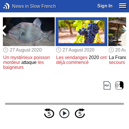
Sign In
News in Slow French
27 August 2020
27 August 2020
20 Aug
Un mystérieux poisson
Les vendanges
2020
ont
La Franc
mordeur
attaque
les
déjà commencé
secours
d
baigneurs