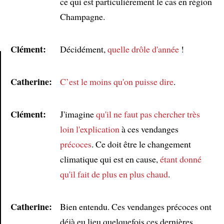
ce qui est particulièrement le cas en région
Champagne.
Clément:
Décidément,
quelle drôle d'année
!
Catherine:
C’est le moins qu'on puisse dire
.
Article
Clément:
J'imagine
qu'il ne faut pas chercher très
loin l'explication
à ces vendanges
précoces
. Ce doit être le changement
climatique qui est en cause,
étant donné
qu'il fait de plus en plus chaud
.
Catherine:
Bien entendu. Ces vendanges précoces ont
déjà eu lieu quelquefois ces dernières