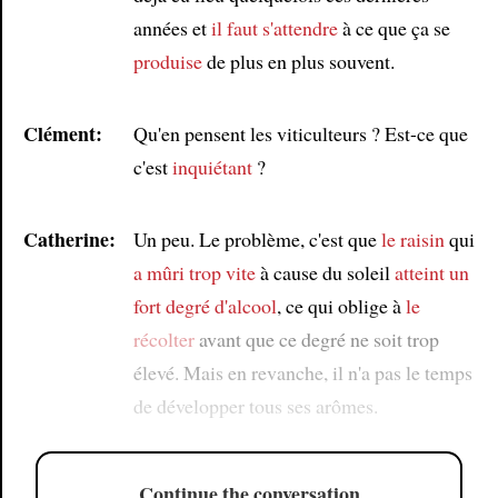
années et
il faut s'attendre
à ce que ça se
produise
de plus en plus souvent.
Clément:
Qu'en pensent les viticulteurs ? Est-ce que
c'est
inquiétant
?
Catherine:
Un peu. Le problème, c'est que
le raisin
qui
a mûri trop vite
à cause du soleil
atteint un
fort degré d'alcool
, ce qui oblige à
le
récolter
avant que ce degré ne soit trop
élevé. Mais en revanche, il n'a pas le temps
de développer tous ses arômes.
Continue the conversation