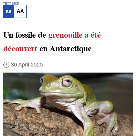
TEXT SIZE
aa
AA
Un fossile de
grenouille
a été
découvert
en Antarctique
30 April 2020