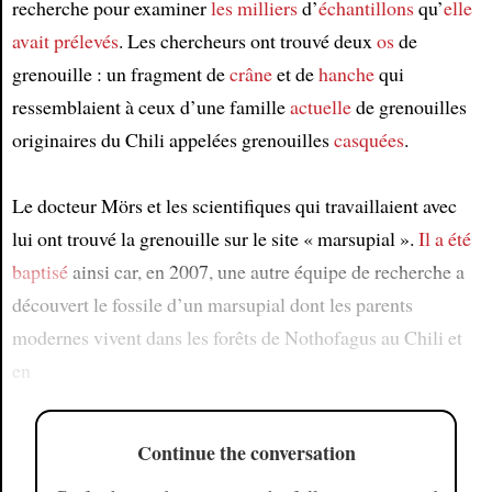
recherche pour examiner
les milliers
d’
échantillons
qu’
elle
avait prélevés
. Les chercheurs ont trouvé deux
os
de
grenouille : un fragment de
crâne
et de
hanche
qui
ressemblaient à ceux d’une famille
actuelle
de grenouilles
originaires du Chili appelées grenouilles
casquées
.
Le docteur Mörs et les scientifiques qui travaillaient avec
lui ont trouvé la grenouille sur le site « marsupial ».
Il a été
baptisé
ainsi car, en 2007, une autre équipe de recherche a
découvert le fossile d’un marsupial dont les parents
modernes vivent dans les forêts de Nothofagus au Chili et
en
Continue the conversation