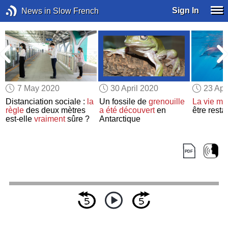
Sign In
News in Slow French
7 May 2020
30 April 2020
23 Apr
Distanciation sociale :
la
Un fossile de
grenouille
La vie ma
règle
des deux mètres
a été découvert
en
être rest
est-elle
vraiment
sûre ?
Antarctique