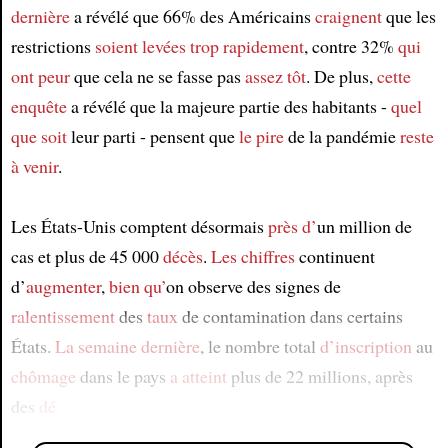
dernière
a révélé que 66% des Américains
craignent
que les
restrictions
soient levées
trop rapidement
, contre 32%
qui
ont peur
que cela ne se fasse pas
assez tôt
. De plus,
cette
enquête
a révélé que la majeure partie des habitants -
quel
que soit
leur parti - pensent que
le pire
de la pandémie
reste
à venir
.
Les États-Unis comptent désormais
près d’
un million de
cas et plus de 45 000
décès
.
Les chiffres
continuent
d’
augmenter
,
bien qu’
on observe des signes de
ralentissement
des
taux
de contamination dans certains
États.
La semaine dernière
, le nombre total
d’inscription
au
chômage
dans le pays
a atteint
plus de 22 millions, après
des
dé