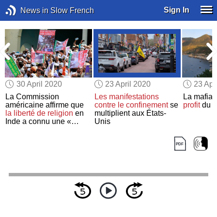
Sign In
News in Slow French
30 April 2020
23 April 2020
23 Apr
La Commission
Les manifestations
La mafia
e
américaine affirme que
contre
le confinement
se
profit
du c
la liberté de religion
en
multiplient aux États-
Inde a connu une «
Unis
détérioration drastique »