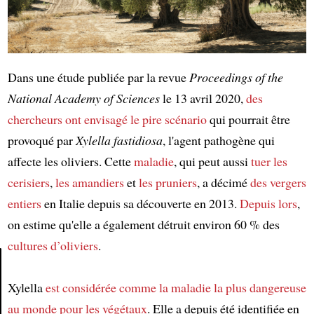
Dans une étude publiée par la revue
Proceedings of the
National Academy of Sciences
le 13 avril 2020,
des
chercheurs
ont envisagé le pire scénario
qui pourrait être
provoqué par
Xylella fastidiosa
, l'agent pathogène qui
affecte les oliviers. Cette
maladie
, qui peut aussi
tuer
les
cerisiers
,
les amandiers
et
les pruniers
, a décimé
des vergers
entiers
en Italie depuis sa découverte en 2013.
Depuis lors
,
on estime qu'elle a également détruit environ 60 % des
cultures d’oliviers
.
Xylella
est considérée comme la maladie la plus dangereuse
Article
au monde
pour les végétaux
. Elle a depuis été identifiée en