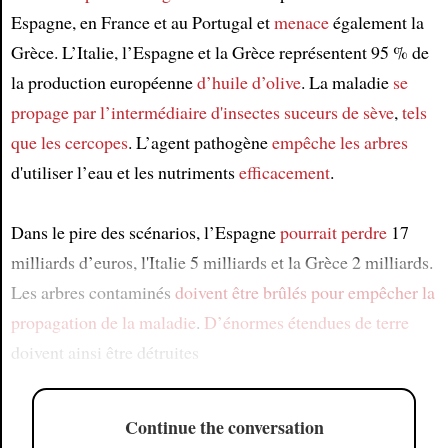
Espagne, en France et au Portugal et
menace
également la
Grèce. L’Italie, l’Espagne et la Grèce représentent 95 % de
la production européenne
d’huile d’olive
. La maladie
se
propage
par l’intermédiaire
d'insectes suceurs de sève
,
tels
que les cercopes
. L’agent pathogène
empêche les arbres
d'utiliser l’eau et les nutriments
efficacement
.
Dans le pire des scénarios, l’Espagne
pourrait perdre
17
milliards d’euros, l'Italie 5 milliards et la Grèce 2 milliards.
Les arbres contaminés
doivent être brûlés
pour empêcher la
propagation de la maladie
.
D’énormes étendues de terre
doivent ainsi être détruites
Continue the conversation