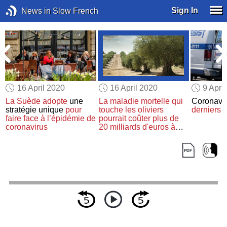
Sign In
News in Slow French
16 April 2020
16 April 2020
9 Apri
La Suède
adopte
une
La maladie mortelle qui
Coronavir
stratégie unique
pour
touche les oliviers
derniers c
faire face à l’épidémie de
pourrait coûter plus de
coronavirus
20 milliards d'euros à
l'Europe