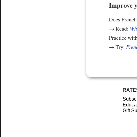
Improve y
Does French 
→ Read:
Why
Practice wit
→ Try:
Frenc
RATE
Subscr
Educat
Gift S