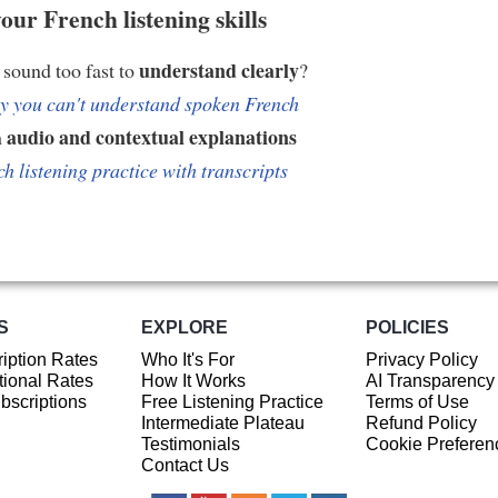
our French listening skills
understand clearly
sound too fast to
?
 you can't understand spoken French
audio and contextual explanations
h
h listening practice with transcripts
S
EXPLORE
POLICIES
iption Rates
Who It's For
Privacy Policy
ional Rates
How It Works
AI Transparency
ubscriptions
Free Listening Practice
Terms of Use
Intermediate Plateau
Refund Policy
Testimonials
Cookie Preferen
Contact Us