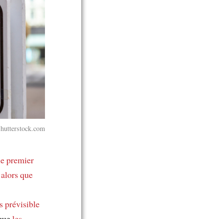
hutterstock.com
le premier
,
alors que
ès prévisible
 que
les