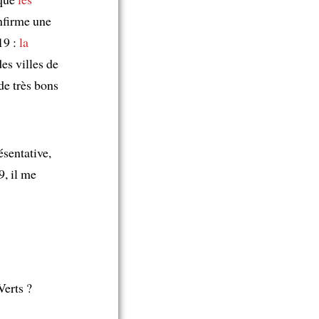
onfirme une
19 :
la
es villes de
de très bons
ésentative,
, il me
Verts ?