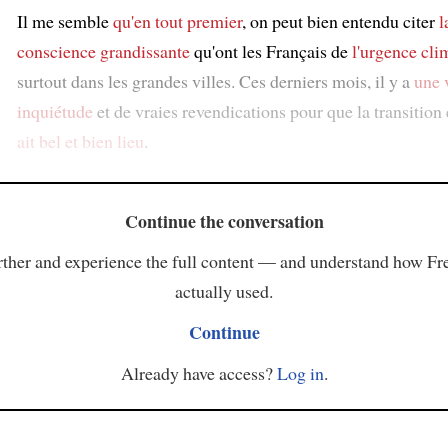
Il me semble
qu'en tout premier
, on peut bien entendu citer
l
conscience grandissante
qu'ont les Français de
l'urgence cli
surtout dans les grandes villes. Ces derniers mois, il y a
une 
inquiétude
et de vraies revendications pour que la transition
ait bel et bien lieu
.
Continue the conversation
ther and experience the full content — and understand how Fr
actually used.
Continue
Already have access?
Log in
.