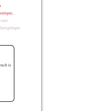
a
matique
,
vraie
 énergétique
ench is