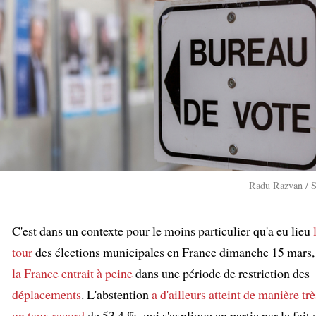
Radu Razvan / S
C'est dans un contexte pour le moins particulier qu'a eu lieu
tour
des élections municipales en France dimanche 15 mars
la France entrait à peine
dans une période de restriction des
déplacements
. L'abstention
a d'ailleurs atteint de manière tr
un taux record
de 53,4 %, qui s'explique en partie par le fait