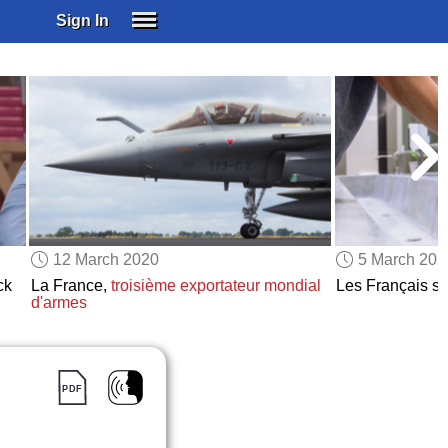
Sign In
SIGN IN
SUBSCRIBE
EDUCATIONAL LICENSES
GIFT CARDS
OTHER LANGUAGES
ABOUT US
ALEXA
12 March 2020
5 March 202
ADJUST COLORS
ck
La France,
troisième exportateur mondial
Les Français so
d'armes