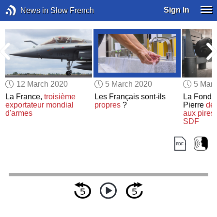
Sign In
News in Slow French
12 March 2020
5 March 2020
5 Mar
La France,
troisième
Les Français sont-ils
La Fonda
exportateur mondial
propres
?
Pierre
déc
d'armes
aux pires 
SDF