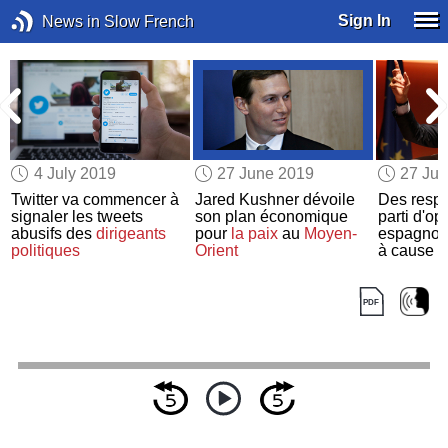
Sign In
News in Slow French
4 July 2019
27 June 2019
27 Ju
Twitter va commencer à
Jared Kushner dévoile
Des respo
signaler les tweets
son plan économique
parti d'op
abusifs des
dirigeants
pour
la paix
au
Moyen-
espagnol
politiques
Orient
à cause 
droite