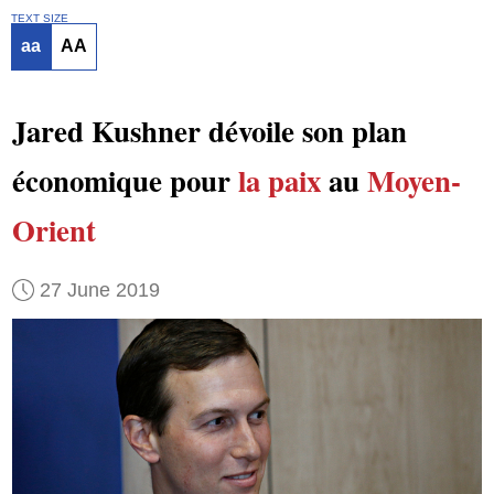
TEXT SIZE
aa
AA
Jared Kushner dévoile son plan
économique pour
la paix
au
Moyen-
Orient
27 June 2019