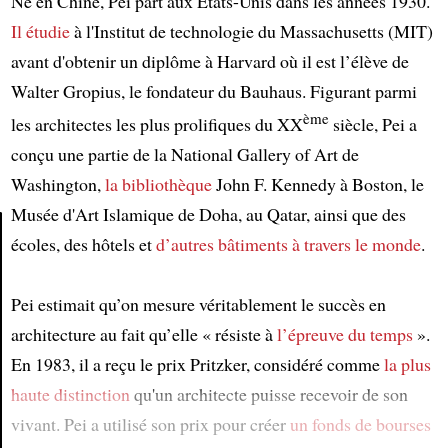
Né en Chine, Pei part aux États-Unis dans les années 1930.
Il étudie
à l'Institut de technologie du Massachusetts (MIT)
avant d'obtenir un diplôme à Harvard où il est l’élève de
Walter Gropius, le fondateur du Bauhaus. Figurant parmi
ème
les architectes les plus prolifiques du XX
siècle, Pei a
conçu une partie de la National Gallery of Art de
Washington,
la bibliothèque
John F. Kennedy à Boston, le
Musée d'Art Islamique de Doha, au Qatar, ainsi que des
écoles, des hôtels et
d’autres bâtiments
à travers le monde
.
Article
Pei estimait qu’on mesure véritablement le succès en
architecture au fait qu’elle « résiste à
l’épreuve du temps
».
En 1983, il a reçu le prix Pritzker, considéré comme
la plus
haute distinction
qu'un architecte puisse recevoir de son
vivant. Pei a utilisé son prix pour créer
un fonds de bourses