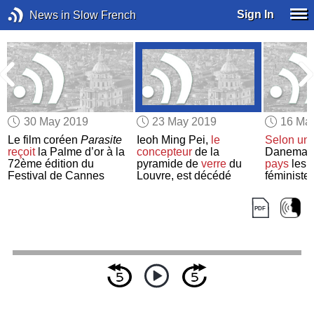
Sign In
News in Slow French
30 May 2019
23 May 2019
16 Ma
Le film coréen
Parasite
Ieoh Ming Pei,
le
Selon
un
reçoit
la Palme d’or à la
concepteur
de la
Danemark
72ème édition du
pyramide de
verre
du
pays
les 
Festival de Cannes
Louvre, est décédé
féministe