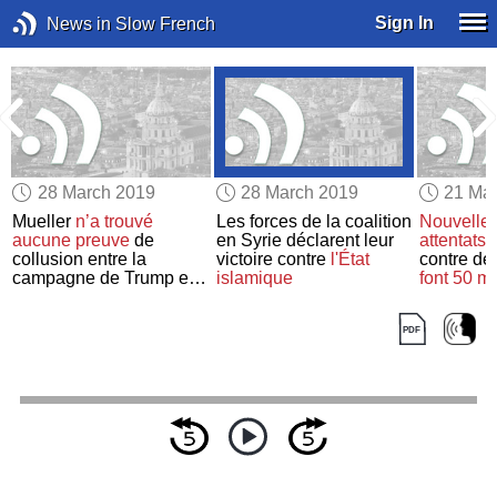
Sign In
News in Slow French
28 March 2019
28 March 2019
21 Ma
Mueller
n’a trouvé
Les forces de la coalition
Nouvelle
aucune preuve
de
en Syrie déclarent leur
attentats t
collusion entre la
victoire contre
l'État
contre d
campagne de Trump et
islamique
font 50 mo
la Russie