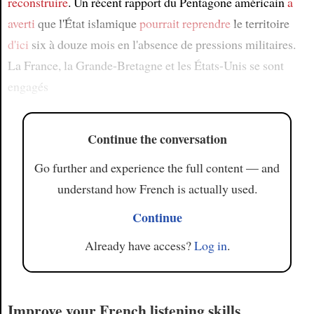
reconstruire
. Un récent rapport du Pentagone américain
a
averti
que l'État islamique
pourrait reprendre
le territoire
d'ici
six à douze mois en l'absence de pressions militaires.
La France, la Grande-Bretagne et les États-Unis se sont
engagés
Continue the conversation
Go further and experience the full content — and
understand how French is actually used.
Continue
Already have access?
Log in
.
Improve your French listening skills