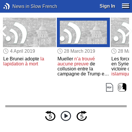
Sign In
News in Slow French
4 April 2019
28 March 2019
28 Ma
Le Brunei adopte
la
Mueller
n’a trouvé
Les forces
lapidation à mort
aucune preuve
de
en Syrie d
collusion entre la
victoire c
campagne de Trump et
islamique
la Russie