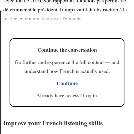
l'élection de 2016. Son rapport n'a toutefois pas permis de
déterminer si le président Trump avait fait obstruction à la
justice en tentant
d'entraver
l'enquête.
Article
Continue the conversation
Go further and experience the full content — and
understand how French is actually used.
Continue
Already have access?
Log in
.
Improve your French listening skills