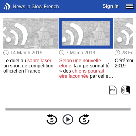
Sign In
News in Slow French
14 March 2019
7 March 2019
28 Feb
Le duel au
sabre laser
,
Selon
une nouvelle
Cérémoni
un sport de compétition
étude
, la « personnalité
2019
officiel en France
» des
chiens
pourrait
être façonnée
par celle
de
leurs propriétaires