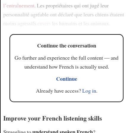
l’entraînement
. Les propriétaires qui ont jugé leur
personnalité agréable ont déclaré que leurs chiens étaient
moins agressifs
envers
les humains et les animaux.
Continue the conversation
Go further and experience the full content — and
understand how French is actually used.
Continue
Already have access?
Log in
.
Improve your French listening skills
understand spoken French
Struggling to
?