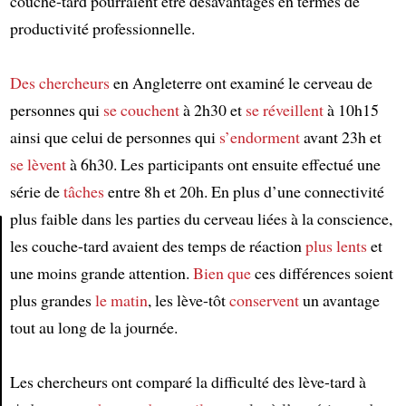
couche-tard pourraient être désavantagés en termes de
productivité professionnelle.
Des chercheurs
en Angleterre ont examiné le cerveau de
personnes qui
se couchent
à 2h30 et
se réveillent
à 10h15
ainsi que celui de personnes qui
s’endorment
avant 23h et
se lèvent
à 6h30. Les participants ont ensuite effectué une
série de
tâches
entre 8h et 20h. En plus d’une connectivité
plus faible dans les parties du cerveau liées à la conscience,
les couche-tard avaient des temps de réaction
plus lents
et
Article
une moins grande attention.
Bien que
ces différences soient
plus grandes
le matin
, les lève-tôt
conservent
un avantage
tout au long de la journée.
Les chercheurs ont comparé la difficulté des lève-tard à