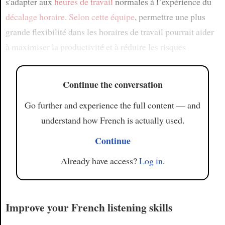
s'adapter aux
heures de travail
normales à l’expérience du
décalage horaire
.
Selon
cette équipe
, permettre une plus
grande flexibilité dans les horaires de travail pourrait aider
à maximiser la productivité et à réduire les risques
Continue the conversation
Go further and experience the full content — and
understand how French is actually used.
Continue
Already have access?
Log in
.
Improve your French listening skills