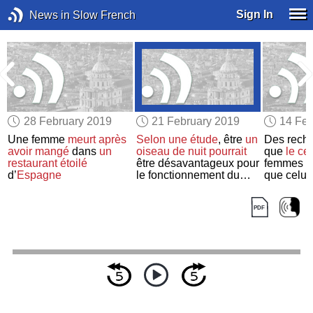
Sign In
News in Slow French
28 February 2019
21 February 2019
14 Feb
Une femme
meurt
après
Selon
une étude
, être
un
Des reche
avoir mangé
dans
un
oiseau de nuit
pourrait
que
le ce
restaurant étoilé
être désavantageux pour
femmes e
d’
Espagne
le fonctionnement du
que celu
cerveau