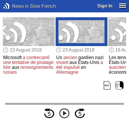
Sign In
News in Slow French
23 August 2018
23 August 2018
16 Aug
Microsoft
a contrecarré
Un
ancien
gardien nazi
Les tensi
une tentative de piratage
vivant
aux États-Unis
a
États-Unis
liée
aux
renseignements
été expulsé
en
suscitent
russes
Allemagne
économiq