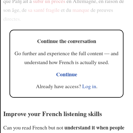
que Palij ait à
subir
un procès
en Allemagne, en raison de
son âge, de
sa santé fragile
et du
manque
de preuves
directes.
Continue the conversation
Go further and experience the full content — and
understand how French is actually used.
Continue
Already have access?
Log in
.
Improve your French listening skills
understand it when people
Can you read French but not