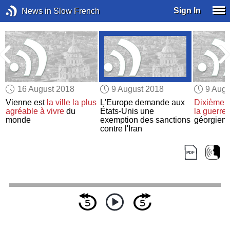
Sign In
News in Slow French
16 August 2018
9 August 2018
9 Augu
Vienne est
la ville
la plus
L'Europe demande aux
Dixième a
agréable à vivre
du
États-Unis une
la guerre
monde
exemption des sanctions
géorgien
s
contre l'Iran