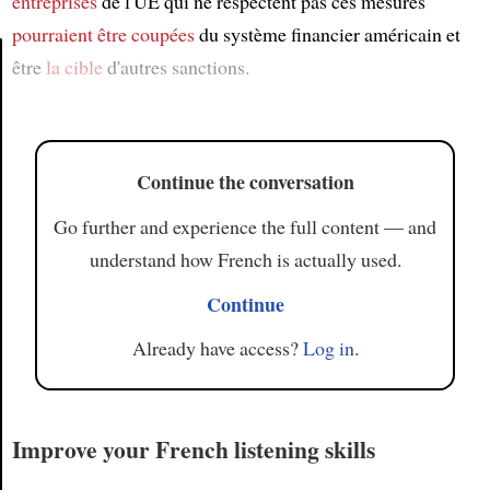
entreprises
de l'UE qui ne respectent pas ces mesures
pourraient être coupées
du système financier américain et
être
la cible
d'autres sanctions.
Article
Continue the conversation
Go further and experience the full content — and
understand how French is actually used.
Continue
Already have access?
Log in
.
Improve your French listening skills