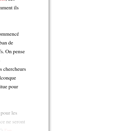
omment ils
 commencé
uban de
fs. On pense
e
es chercheurs
elconque
itue pour
 pour les
nce ne seront
'à
l'an