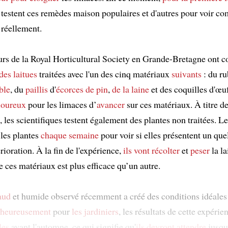
s testent ces remèdes maison populaires et d'autres pour voir c
 réellement.
rs de la Royal Horticultural Society en Grande-Bretagne ont
des laitues
traitées avec l'un des cinq matériaux
suivants
: du r
ble
, du
paillis
d'
écorces de pin
,
de la laine
et des coquilles d'œu
loureux
pour les limaces d’
avancer
sur ces matériaux. À titre d
les scientifiques testent également des plantes non traitées. L
les plantes
chaque semaine
pour voir si elles présentent un qu
rioration. À la fin de l'expérience,
ils vont récolter
et
peser
la la
de ces matériaux est plus efficace qu’un autre.
aud
et humide observé récemment a créé des conditions idéales
heureusement
pour
les jardiniers
, les résultats de cette expérie
les
avant l'automne, ce qui signifie qu'
ils devront attendre
jusqu