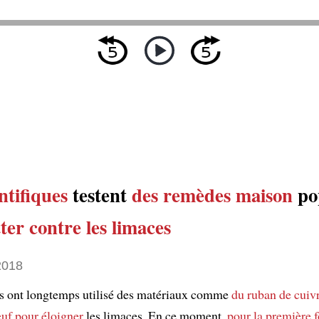
ntifiques
testent
des remèdes maison
po
ter contre
les limaces
2018
rs ont longtemps utilisé des matériaux comme
du ruban de cuiv
œuf
pour éloigner
les limaces. En ce moment,
pour la première f