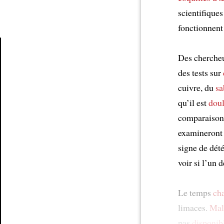
scientifique
fonctionnent
Des chercheu
Article
des tests sur
cuivre, du
sa
qu’il est
dou
comparaison, 
examineront 
signe de dété
voir si l’un 
Le temps
ch
limaces.
Mal
pas
disponib