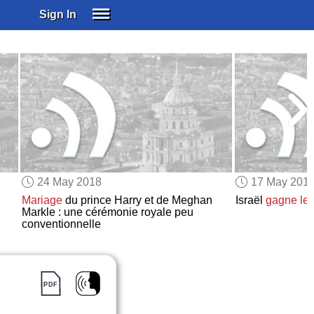
Sign In
SIGN IN
SUBSCRIBE
EDUCATIONAL LICENSES
GIFT CARDS
OTHER LANGUAGES
ABOUT US
ALEXA
24 May 2018
17 May 201
ADJUST COLORS
Mariage
du prince Harry et de Meghan
Israël
gagne
le
Markle : une cérémonie royale peu
conventionnelle