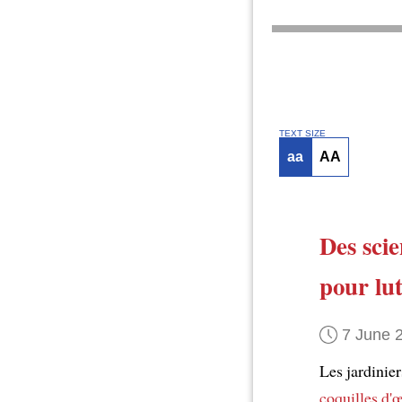
TEXT SIZE
aa
AA
Des scie
pour lut
7 June 
Les jardinie
coquilles d'