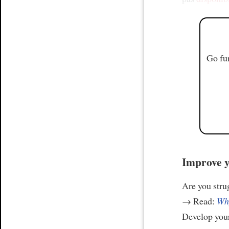
Go fur
Improve y
Are you stru
→ Read:
Why
Develop your