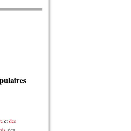
pulaires
re
et
des
ois
, des