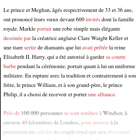
Le prince et Meghan, âgés respectivement de 33 et 36 ans,
ont prononcé leurs vœux devant 600
invités
dont la famille
royale. Markle
portait
une robe simple mais élégante
dessinée par
la créatrice anglaise Clare Waight Keller et
une tiare
sertie
de diamants que lui
avait prêtée
la reine
Elisabeth II. Harry, qui a été autorisé à garder
sa courte
barbe
pendant la cérémonie, portait quant à lui un uniforme
militaire. En rupture avec la tradition et contrairement à son
Article
frère, le prince William, et à son grand-père, le prince
Philip, il a choisi de recevoir et porter
une alliance
.
Près de
100 000 personnes
se sont rendues à
Windsor, à
environ 40 kilomètres de Londres,
pour assister
à la
procession en
calèche
du couple royal qui sera
désormais