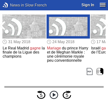
Sign In
News in Slow French
31 May 2018
24 May 2018
17 Ma
t
Le Real Madrid
gagne
la
Mariage
du prince Harry
Israël
gag
finale de la Ligue des
et de Meghan Markle :
de l’Euro
champions
une cérémonie royale
peu conventionnelle