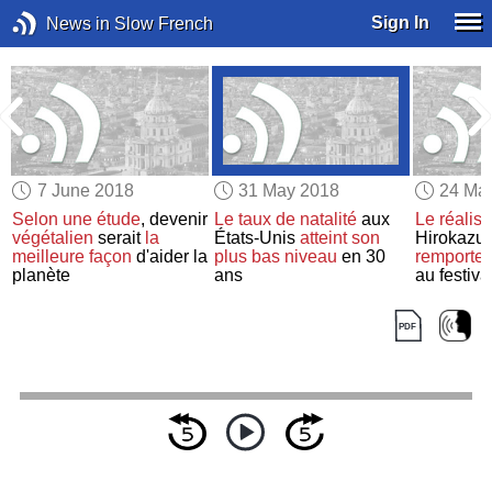
Sign In
News in Slow French
7 June 2018
31 May 2018
24 Ma
Selon
une étude
, devenir
Le taux de natalité
aux
Le réalis
végétalien
serait
la
États-Unis
atteint
son
Hirokazu
meilleure façon
d'aider la
plus bas niveau
en 30
remporte
planète
ans
au festiv