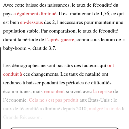
Avec cette baisse des naissances, le taux de fécondité du
pays
a également diminué
. Il est maintenant de 1,76, ce qui
est bien
en-dessous
des 2,1 nécessaires pour maintenir une
population stable. Par comparaison, le taux de fécondité
durant la période de
l’après-guerre
, connu sous le nom de «
baby-boom », était de 3,7.
Article
Les démographes ne sont pas sûrs des facteurs qui
ont
conduit à
ces changements. Les taux de natalité ont
tendance à baisser pendant les périodes de difficultés
économiques, mais
remontent
souvent avec
la reprise
de
l’économie.
Cela ne s'est pas produit
aux États-Unis : le
taux de fécondité a diminué depuis 2010,
malgré
la fin de
la
Grande Récession.