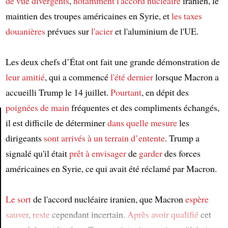
de vue divergents
,
notamment
l'accord nucléaire
iranien, le
maintien des troupes américaines en Syrie, et
les taxes
douanières
prévues sur
l'acier
et l'aluminium de l'UE.
Les deux chefs d’État ont fait une grande démonstration de
leur amitié
, qui a commencé
l'été dernier
lorsque Macron a
accueilli Trump le 14 juillet.
Pourtant
, en dépit des
poignées de main
fréquentes et des compliments échangés,
il est difficile de déterminer
dans quelle mesure
les
dirigeants
sont arrivés à un terrain d’entente
. Trump a
Article
signalé qu'il était
prêt à
envisager
de
garder
des forces
américaines en Syrie, ce qui avait été réclamé par Macron.
Le sort
de l'accord nucléaire iranien, que Macron
espère
sauver
,
reste
cependant incertain.
Après avoir qualifié
cet