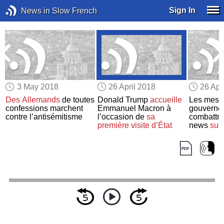
Sign In
News in Slow French
3 May 2018
26 April 2018
26 Apr
Des Allemands
de toutes
Donald Trump
accueille
Les mesu
confessions marchent
Emmanuel Macron à
gouverne
contre l’antisémitisme
l’occasion de
sa
combattre
première visite d’État
news
sus
inquiétud
d’express