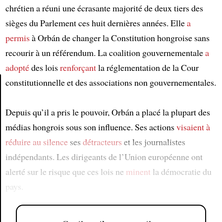
chrétien a réuni une écrasante majorité de deux tiers des
sièges du Parlement ces huit dernières années. Elle
a
permis
à Orbán de changer la Constitution hongroise sans
recourir à un référendum. La coalition gouvernementale
a
adopté
des lois
renforçant
la réglementation de la Cour
constitutionnelle et des associations non gouvernementales.
Article
Depuis qu’il a pris le pouvoir, Orbán a placé la plupart des
médias hongrois sous son influence. Ses actions
visaient à
réduire au silence
ses
détracteurs
et les journalistes
indépendants. Les dirigeants de l’Union européenne ont
alerté sur le risque que ces lois ne
minent
la démocratie du
pays.