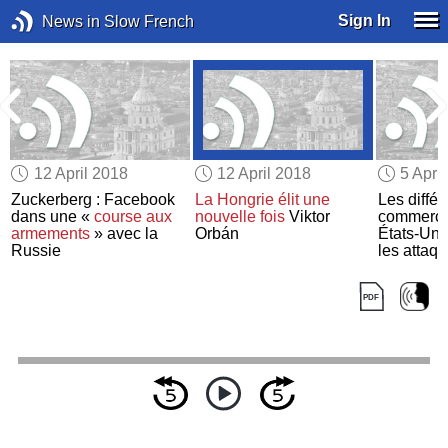
Sign In
News in Slow French
12 April 2018
12 April 2018
5 Apri
Zuckerberg : Facebook
La Hongrie
élit
une
Les diffé
dans une «
course aux
nouvelle fois
Viktor
commercia
armements
» avec la
Orbán
États-Unis
Russie
les attaq
contre Am
chuter
les
boursiers