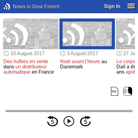
Sign In
News in Slow French
10 August 2017
3 August 2017
27 Jul
Des huîtres
en vente
Noël
avant l’heure
au
Le corps
d
dans
un distributeur
Danemark
Dalí a ét
automatique
en France
ans
après