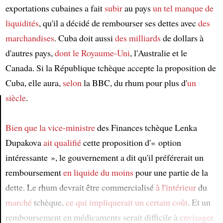
exportations cubaines a fait
subir
au pays
un tel
manque de
liquidités
, qu'il a décidé de rembourser ses dettes avec
des
marchandises
. Cuba doit aussi
des milliards
de dollars à
d'autres pays,
dont
le Royaume-Uni
, l'Australie et le
Canada. Si la République tchèque accepte la proposition de
Cuba, elle aura,
selon
la BBC, du rhum pour plus d'
un
siècle
.
Article
Bien que
la vice-ministre
des Finances tchèque Lenka
Dupakova
ait qualifié
cette proposition d'« option
intéressante », le gouvernement a dit qu'il préférerait un
remboursement
en liquide
du moins
pour une partie de la
dette. Le rhum devrait être commercialisé
à l'intérieur
du
marché
tchèque,
ce qui impliquerait
un certain coût
. Et un
remboursement en médicaments serait difficile à
envisager