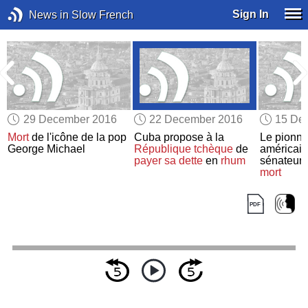
Sign In
News in Slow French
29 December 2016
22 December 2016
15 De
Mort
de l'icône de la pop
Cuba propose à la
Le pionni
u
George Michael
République tchèque
de
américain
payer sa dette
en
rhum
sénateur
mort