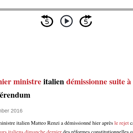
ier ministre
italien
démissionne
suite à
férendum
ber 2016
inistre italien Matteo Renzi a démissionné hier après
le rejet
c
eurs italiens
dimanche dernier
des réformes constitutionnelles qu