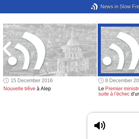
News in Slow Fr
15 December 2016
8 December 2
r
Nouvelle trêve
à Alep
Le
Premier ministr
t
suite à
l'échec
d'u