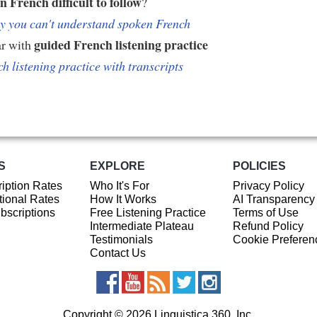
n French difficult to follow
?
 you can't understand spoken French
guided French listening practice
ar with
h listening practice with transcripts
S
EXPLORE
POLICIES
iption Rates
Who It's For
Privacy Policy
ional Rates
How It Works
AI Transparency
ubscriptions
Free Listening Practice
Terms of Use
Intermediate Plateau
Refund Policy
Testimonials
Cookie Preferen
Contact Us
Copyright © 2026 Linguistica 360, Inc.