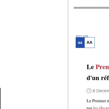
TEXT SIZE
aa
AA
Le
Prem
d'un ré
8 Decem
Le Premier m
Article
par
les élect