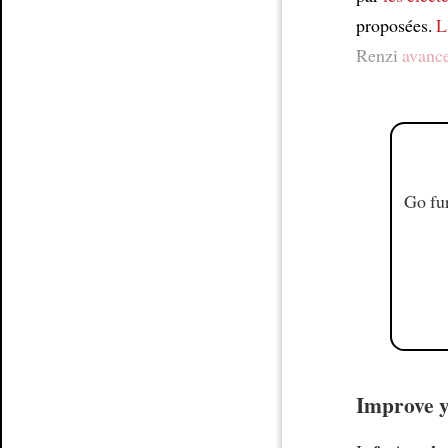
proposées.
L
Renzi
avanc
Go fur
Improve y