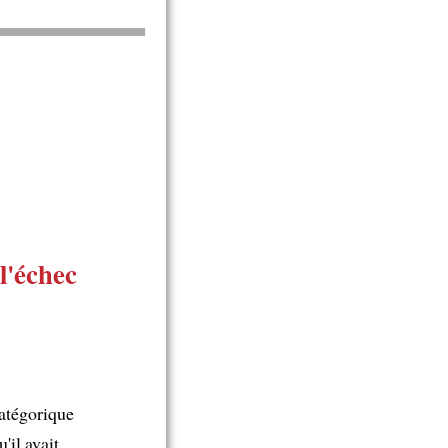
l'échec
atégorique
'il avait