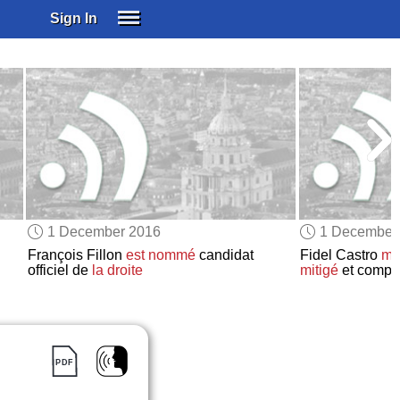
Sign In
SIGN IN
SUBSCRIBE
EDUCATIONAL LICENSES
GIFT CARDS
OTHER LANGUAGES
ABOUT US
ALEXA
1 December 2016
1 December
ADJUST COLORS
François Fillon
est nommé
candidat
Fidel Castro
me
officiel de
la droite
mitigé
et compl