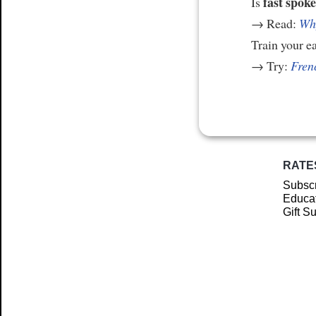
fast spoke
Is
→ Read:
Why
Train your e
→ Try:
Frenc
RATE
Subscr
Educat
Gift S