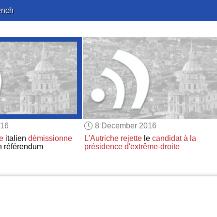
ench
016
8 December 2016
e
italien
démissionne
L'Autriche
rejette
le
candidat à la
n référendum
présidence d'extrême-droite