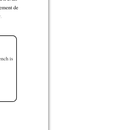
nement de
.
ench is