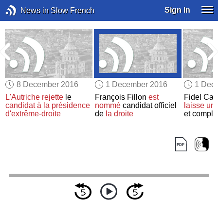
Sign In
News in Slow French
8 December 2016
1 December 2016
1 Dec
L'Autriche
rejette
le
François Fillon
est
Fidel Cas
e
candidat à la présidence
nommé
candidat officiel
laisse
un 
d'extrême-droite
de
la droite
et compl