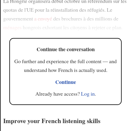
La Hongrie organisera début octobre un référendum sur les
quotas de l'UE pour la réinstallation des réfugiés. Le
gouvernement
a envoyé
des brochures à des millions de
ménages
hongrois exhortant les citoyens à rejeter ce plan.
Continue the conversation
Go further and experience the full content — and
understand how French is actually used.
Continue
Already have access?
Log in
.
Improve your French listening skills