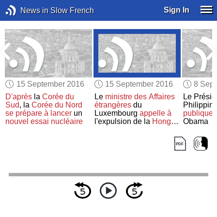
Sign In
News in Slow French
15 September 2016
15 September 2016
8 Sep
D'après
la
Corée du
Le
ministre des Affaires
Le Présid
Sud
, la
Corée du Nord
étrangères
du
Philippine
se prépare à lancer
un
Luxembourg
appelle à
publique
nouvel essai nucléaire
l'expulsion de la
Hongrie
Obama
de l'
UE