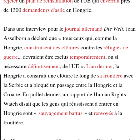
rejeter
un
plan de réinstallation
de l'UE qui
enverrait
près
de 1300
demandeurs d'asile
en Hongrie.
Dans une interview pour le
journal allemand
Die Welt
, Jean
Asselborn a déclaré que « tous ceux qui, comme la
Hongrie,
construisent des clôtures
contre les
réfugiés de
guerre
... devraient être exclus
temporairement
, ou si
nécessaire
définitivement
, de l'UE ».
L'an dernier
, la
Hongrie a construit une clôture le long de
sa frontière
avec
la Serbie et a bloqué un passage entre la Hongrie et la
Article
Croatie. En juillet dernier, un rapport de Human Rights
Watch disait que les gens qui réussissent à entrer en
Hongrie sont «
sauvagement battus
» et
renvoyés
à la
frontière.