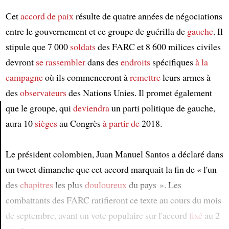
Cet
accord de paix
résulte de quatre années de négociations
entre le gouvernement et ce groupe de guérilla de
gauche
. Il
stipule que 7 000
soldats
des FARC et 8 600 milices civiles
devront
se rassembler
dans des
endroits
spécifiques
à la
campagne
où ils commenceront à
remettre
leurs armes à
des
observateurs
des Nations Unies. Il promet également
que le groupe, qui
deviendra
un parti politique de gauche,
aura 10
sièges
au Congrès
à partir de
2018.
Article
Le président colombien, Juan Manuel Santos a déclaré dans
un tweet dimanche que cet accord marquait la fin de « l'un
des
chapitres
les plus
douloureux
du pays ». Les
combattants des FARC ratifieront ce texte au cours du mois
de septembre, avant un vote populaire sur l'accord
fixé
au 2