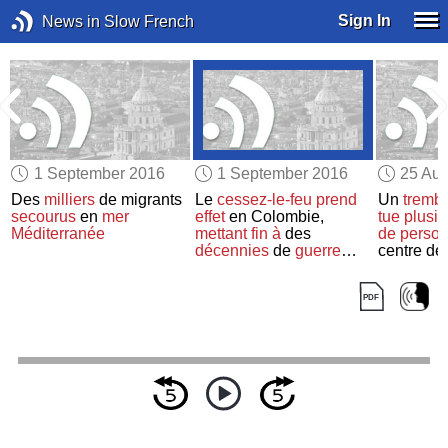
Sign In
News in Slow French
1 September 2016
1 September 2016
25 Aug
Des
milliers
de migrants
Le
cessez-le-feu
prend
Un
trembl
t
secourus
en
mer
effet
en Colombie,
tue
plusie
e
Méditerranée
mettant fin à
des
de perso
décennies
de
guerre
centre de l
civile