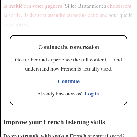
la moitié des votes
gagnera
. Si les Britanniques
choisissent
la sortie
,
ils devront attendre
au moins deux ans
pour que le
pays
puisse r
Continue the conversation
Go further and experience the full content — and
understand how French is actually used.
Continue
Already have access?
Log in
.
Improve your French listening skills
struggle with spoken French
Do you
at natural speed?