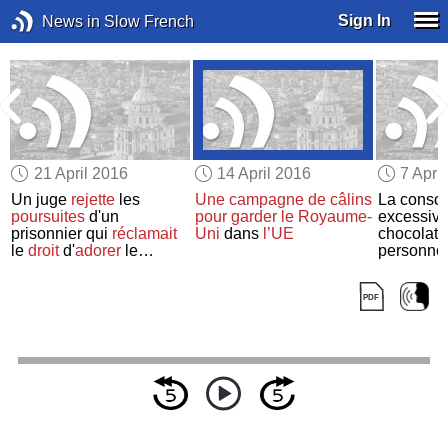
Sign In
News in Slow French
21 April 2016
14 April 2016
7 Apri
Un juge
rejette
les
Une campagne de câlins
La conso
poursuites
d'un
pour garder
le Royaume-
excessive
prisonnier qui
réclamait
Uni
dans
l’UE
chocolat
le
droit
d'
adorer
le
personne
Monstre en spaghetti
volant