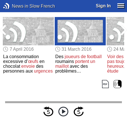
Sign In
News in Slow French
7 April 2016
31 March 2016
24 Ma
s
La consommation
Des
joueurs de football
Voir des 
-
excessive d’
œufs
en
roumains
portent un
pas toujo
chocolat
envoie
des
maillot
avec des
heureux
,
personnes aux
urgences
problèmes
étude
mathématiques
pour
éveiller
l'intérêt des
enfants
pour les maths