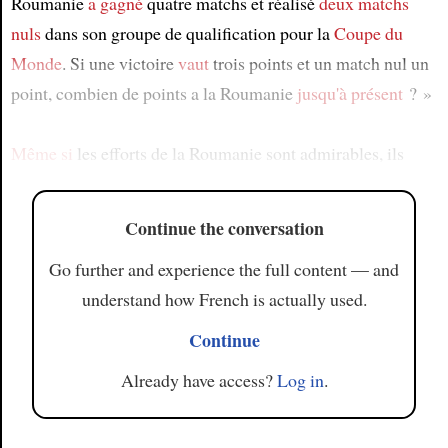
Roumanie
a gagné
quatre matchs et réalisé
deux matchs
nuls
dans son groupe de qualification pour la
Coupe du
Monde
. Si une victoire
vaut
trois points et un match nul un
point, combien de points a la Roumanie
jusqu'à présent
? »
Même si
les efforts de la Roumanie sont admirables, ils
Continue the conversation
Go further and experience the full content — and
understand how French is actually used.
Continue
Already have access?
Log in
.