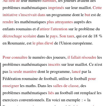
Au lieu de
leur numéro
habituel
, les joueurs avaient des
problèmes mathématiques
imprimés
sur leur maillot.
Cette
initiative
s'inscrivait dans
un programme dont le
but
est de
rendre
les mathématiques
plus attrayantes
auprès des
enfants roumains et d'
attirer l'attention
sur le problème du
décrochage scolaire
dans le
pays
.
Son taux
, qui est de 18 %
en Roumanie, est
le plus élevé
de l'Union européenne.
Pour connaître
le numéro des joueurs,
il fallait résoudre
les
problèmes mathématiques
inscrits
sur leur maillot. Ce n'est
pas
la seule manière
dont le programme,
lancé
par la
Article
Fédération roumaine de football, utilise le football
pour
enseigner
les maths. Dans les
salles de classe
, des
problèmes mathématiques
liés
au football ont remplacé les
exercices conventionnels. En voici un exemple : « la