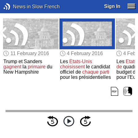
Sign In
News in Slow French
11 February 2016
4 February 2016
4 Febr
Trump et Sanders
Les
États-Unis
Les
Etats
gagnent
la
primaire
du
choisissent
le candidat
de
quadrup
New Hampshire
officiel de
chaque parti
budget de
e
pour les présidentielles
pour l'Eu