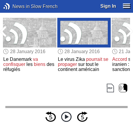
Sign In
News in Slow French
28 January 2016
28 January 2016
21 Jan
t
Le Danemark
va
Le virus Zika
pourrait se
Accord
su
confisquer
les
biens
des
propager
sur tout le
iranien :
l
réfugiés
continent américain
sanctions