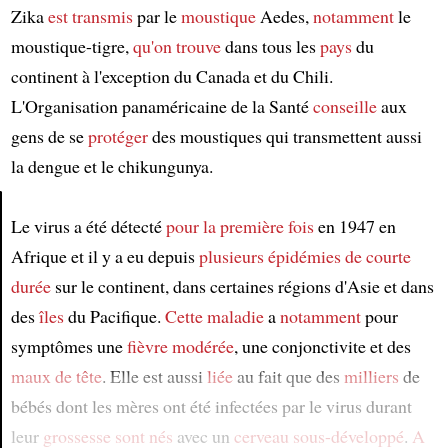
Zika
est transmis
par le
moustique
Aedes,
notamment
le
moustique-tigre,
qu'on trouve
dans tous les
pays
du
continent à l'exception du Canada et du Chili.
L'Organisation panaméricaine de la Santé
conseille
aux
gens de se
protéger
des moustiques qui transmettent aussi
la dengue et le chikungunya.
Le virus a été détecté
pour la première fois
en 1947 en
Article
Afrique et il y a eu depuis
plusieurs épidémies
de courte
durée
sur le continent, dans certaines régions d'Asie et dans
des
îles
du Pacifique.
Cette maladie
a
notamment
pour
symptômes une
fièvre modérée
, une conjonctivite et des
maux de tête
. Elle est aussi
liée
au fait que des
milliers
de
bébés dont les mères ont été infectées par le virus durant
leur
grossesse
sont nés
avec un
cerveau sous-développé
.
A