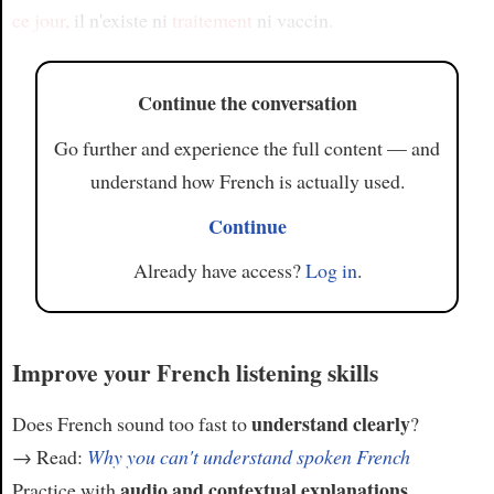
ce jour
, il n'existe ni
traitement
ni vaccin.
Continue the conversation
Go further and experience the full content — and
understand how French is actually used.
Continue
Already have access?
Log in
.
Improve your French listening skills
understand clearly
Does French sound too fast to
?
→ Read:
Why you can't understand spoken French
audio and contextual explanations
Practice with