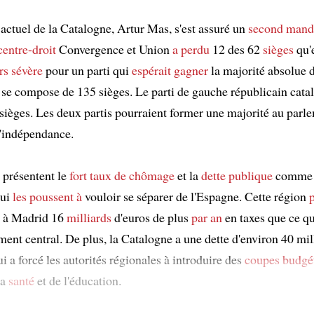
 actuel de la Catalogne, Artur Mas, s'est assuré un
second mand
centre-droit
Convergence et Union
a perdu
12 des 62
sièges
qu'e
rs sévère
pour un parti qui
espérait gagner
la majorité absolue 
 se compose de 135 sièges. Le parti de gauche républicain cata
sièges. Les deux partis pourraient former une majorité au parle
l'indépendance.
 présentent le
fort taux de chômage
et la
dette publique
comme l
qui
les poussent à
vouloir se séparer de l'Espagne. Cette région
à Madrid 16
milliards
d'euros de plus
par an
en taxes que ce qu
ent central. De plus, la Catalogne a une dette d'environ 40 mil
ui a forcé les autorités régionales à introduire des
coupes budgét
la
santé
et de l'éducation.