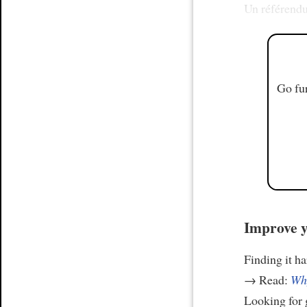
Un référendu
Go fur
Improve y
Finding it h
→ Read:
Why
Looking for