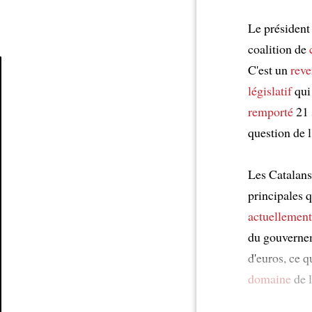
Le président
coalition de
C'est un
reve
législatif
qui
Article
remporté
21 
question de 
Les Catalans
principales 
actuellement
du gouvernem
d'euros, ce q
domaine
de 