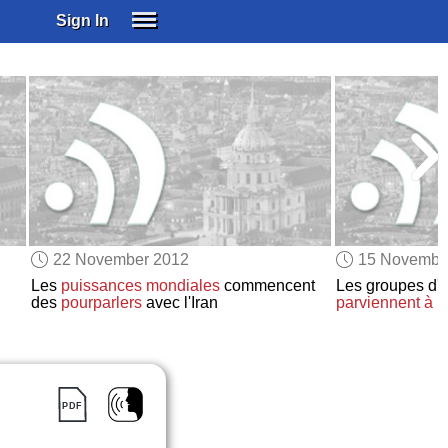
Sign In
SIGN IN
SUBSCRIBE
EDUCATIONAL LICENSES
GIFT CARDS
OTHER LANGUAGES
ABOUT US
ALEXA
22 November 2012
15 Novembe
ADJUST COLORS
Les
puissances mondiales
commencent
Les groupes d'o
des
pourparlers
avec l'Iran
parviennent à u