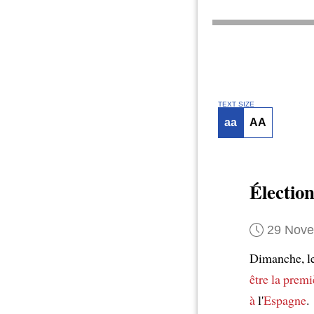
TEXT SIZE
aa
AA
Électio
29 Nov
Dimanche, le
être la premi
à
l'
Espagne
.