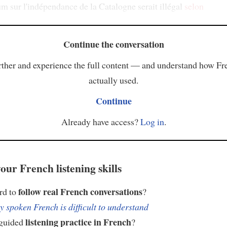
m sur l'indépendance de la Catalogne serait illégal
selon
Continue the conversation
ther and experience the full content — and understand how Fr
actually used.
Continue
Already have access?
Log in
.
our French listening skills
follow real French conversations
ard to
?
 spoken French is difficult to understand
listening practice in French
 guided
?