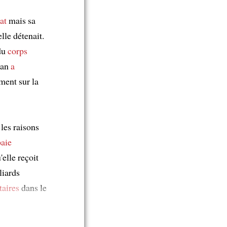
at
mais sa
lle détenait.
du
corps
lan
a
ment sur la
es raisons
paie
'elle reçoit
liards
aires
dans le