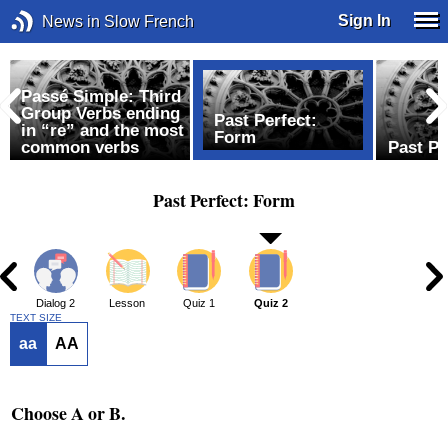
Sign In
News in Slow French
Passé Simple: Third
Group Verbs ending
Past Perfect:
in “re” and the most
Form
common verbs
Past Pe
Past Perfect: Form
1
Dialog 2
Lesson
Quiz 1
Quiz 2
TEXT SIZE
aa
AA
Choose A or B.