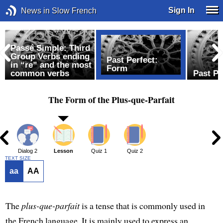
Sign In
News in Slow French
Passé Simple: Third
Group Verbs ending
Past Perfect:
in “re” and the most
Form
common verbs
Past Pe
The Form of the Plus-que-Parfait
1
Dialog 2
Lesson
Quiz 1
Quiz 2
TEXT SIZE
aa
AA
The
plus-que-parfait
is a tense that is commonly used in
the French language. It is mainly used to express an