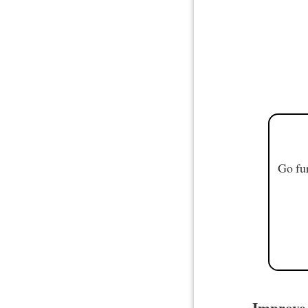
Go fur
Improve 