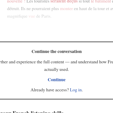
seraient déçus
nouvelle !
Les touristes
si tout
le bâtiment
é
détruit. Ils ne pourraient plus
monter
en haut de la tour et a
magnifique
vue
de Paris.
Continue the conversation
ther and experience the full content — and understand how Fr
actually used.
Continue
Already have access?
Log in
.
your French listening skills