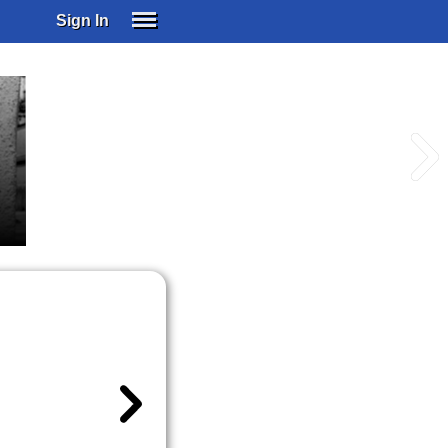
Sign In
SIGN IN
SUBSCRIBE
EDUCATIONAL LICENSES
GIFT CARDS
OTHER LANGUAGES
e
ABOUT US
ALEXA
ADJUST COLORS