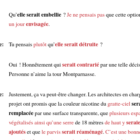
elle serait embellie
Qu’
?
Je ne pensais pas
que cette opti
envisagée
un jour
.
e:
elle serait détruite
Tu pensais
plutôt
qu’
?
serait contrarié
Oui ! Honnêtement qui
par une telle déci
Personne n’aime la tour Montparnasse.
e:
Justement, ça va peut-être changer. Les architectes en char
ser
projet ont promis que la couleur nicotine du
gratte-ciel
remplacée
par une surface transparente, que
plusieurs esp
serai
végétalisés
ainsi qu’
une serre
de 18 mètres
de haut
y
ajoutés
serait réaménagé
et que
le parvis
.
C’est une bonn