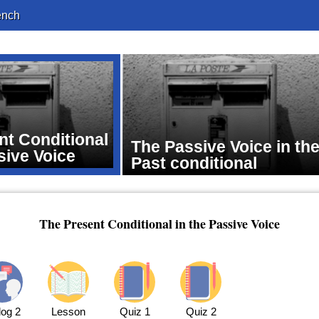
ench
nt Conditional
The Passive Voice in th
sive Voice
Past conditional
The Present Conditional in the Passive Voice
log 2
Lesson
Quiz 1
Quiz 2