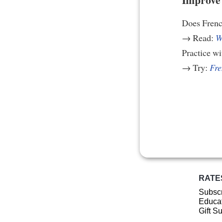
Does Frenc
→ Read:
W
Practice w
→ Try:
Fre
RATE
Subscr
Educat
Gift S