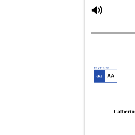
TEXT SIZE
aa
AA
Catherin