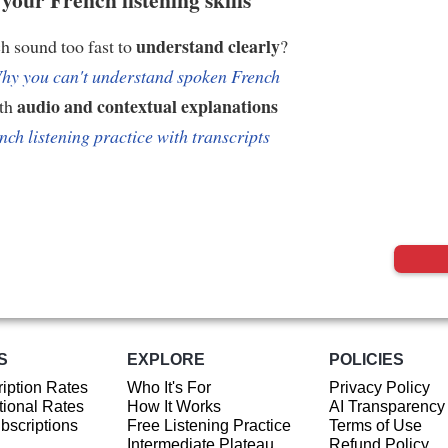
understand clearly
h sound too fast to
?
hy you can't understand spoken French
audio and contextual explanations
ith
nch listening practice with transcripts
S
EXPLORE
POLICIES
iption Rates
Who It's For
Privacy Policy
ional Rates
How It Works
AI Transparency
ubscriptions
Free Listening Practice
Terms of Use
Intermediate Plateau
Refund Policy