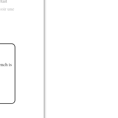
tait
voir une
ench is