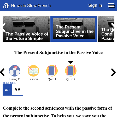
Sign In
News in Slow French
The Present
The Pr
Subjunctive in the
f
The Passive Voice of
Conditi
Passive Voice
the Future Simple
Passive
The Present Subjunctive in the Passive Voice
1
Dialog 2
Lesson
Quiz 1
Quiz 2
TEXT SIZE
aa
AA
Complete the second sentences with the passive form of
the present subjunctive. To help you, we gave you the