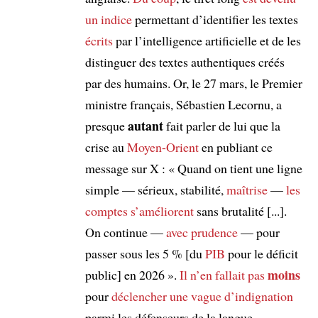
un indice
permettant d’identifier les textes
écrits
par l’intelligence artificielle et de les
distinguer des textes authentiques créés
par des humains. Or, le 27 mars, le Premier
ministre français, Sébastien Lecornu, a
autant
presque
fait parler de lui que la
crise au
Moyen-Orient
en publiant ce
message sur X : « Quand on tient une ligne
simple — sérieux, stabilité,
maîtrise
—
les
comptes
s’améliorent
sans brutalité [...].
On continue —
avec prudence
— pour
passer sous les 5 % [du
PIB
pour le déficit
moins
public] en 2026 ».
Il n’en fallait pas
pour
déclencher
une vague d’indignation
parmi les défenseurs de la langue