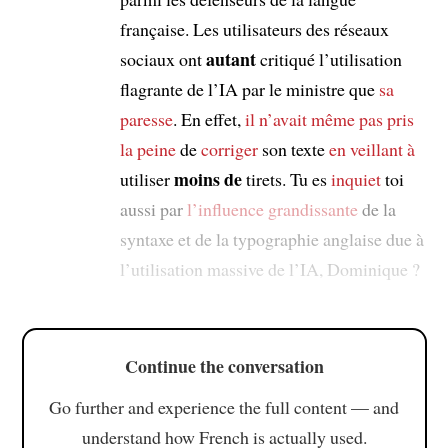
française. Les utilisateurs des réseaux
autant
sociaux ont
critiqué l’utilisation
flagrante de l’IA par le ministre que
sa
paresse
. En effet,
il n’avait même pas pris
la peine
de
corriger
son texte
en veillant à
moins de
utiliser
tirets. Tu es
inquiet
toi
aussi par
l’influence grandissante
de la
syntaxe et de la typographie anglaise due à
l’utilisation massive de l’IA, Dominique ?
Continue the conversation
Go further and experience the full content — and
understand how French is actually used.