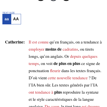
TEXT SIZE
aa
AA
Catherine:
Il est connu
qu’en français, on a tendance à
moins de
employer
cadratins
, ou tirets
longs, qu’en anglais. Or
depuis quelques
de plus en plus
temps
, on voit
ce signe de
ponctuation
fleurir
dans les textes français.
D’où vient
cette nouvelle tendance
? De
l’IA bien sûr. Les textes générés par l’IA
plus
ont tendance à
reproduire la syntaxe
et le style caractéristiques de la langue
anglaise.
Du coup
, le tiret long
est devenu