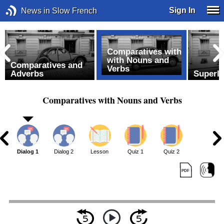
Sign In
News in Slow French
Comparatives with
with Nouns and
Comparatives and
Verbs
Adverbs
Superla
Comparatives with Nouns and Verbs
Dialog 1
Dialog 2
Lesson
Quiz 1
Quiz 2