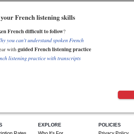
your French listening skills
ken French difficult to follow
?
hy you can't understand spoken French
guided French listening practice
ear with
nch listening practice with transcripts
S
EXPLORE
POLICIES
iption Rates
Who It's For
Privacy Policy