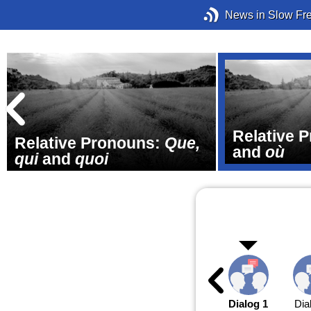
News in Slow Fr
Relative 
Relative Pronouns:
Que,
and
où
qui
and
quoi
Dialog 1
Dia