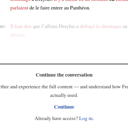
parlaient
de le faire entrer au Panthéon.
ue:
Il faut dire
que l’affaire Dreyfus a
défrayé la chronique
a
dernier
.
Continue the conversation
ther and experience the full content — and understand how Fr
actually used.
Continue
Already have access?
Log in
.