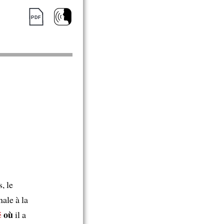
, le
ale à la
où
é
il a