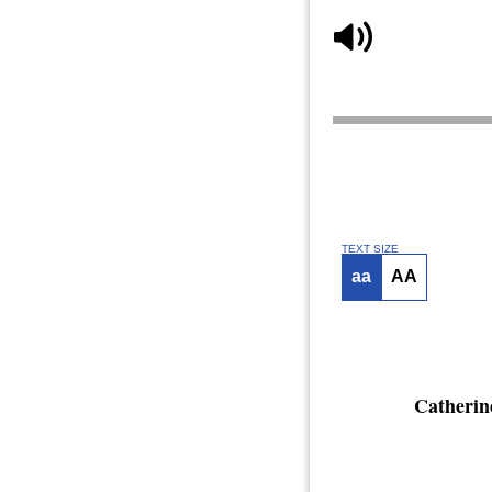
TEXT SIZE
aa
AA
Catherin