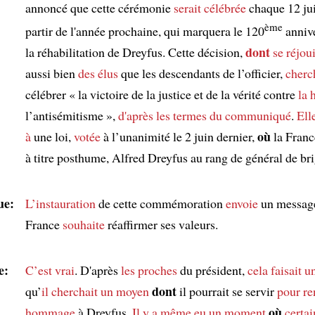
annoncé que cette cérémonie
serait célébrée
chaque 12 jui
ème
partir de l'année prochaine, qui marquera le 120
annive
dont
la réhabilitation de Dreyfus. Cette décision,
se réjou
aussi bien
des élus
que les descendants de l’officier,
cherc
célébrer « la victoire de la justice et de la vérité contre
la 
l’antisémitisme »,
d'après les termes du communiqué
.
Elle
où
à
une loi,
votée
à l’unanimité le 2 juin dernier,
la France
à titre posthume, Alfred Dreyfus au rang de général de br
ue:
L’instauration
de cette commémoration
envoie
un messa
France
souhaite
réaffirmer ses valeurs.
e:
C’est vrai
. D'après
les proches
du président,
cela faisait 
dont
qu’
il cherchait
un moyen
il pourrait se servir
pour re
où
hommage
à Dreyfus.
Il y a même eu un moment
certai