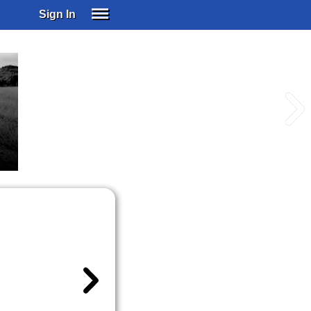
Sign In
SIGN IN
SUBSCRIBE
EDUCATIONAL LICENSES
GIFT CARDS
OTHER LANGUAGES
ABOUT US
ALEXA
ADJUST COLORS