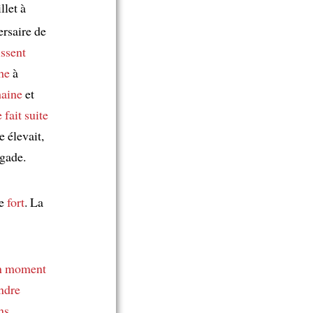
llet à
rsaire de
issent
he
à
haine
et
 fait suite
 élevait,
igade.
ge
fort
. La
un moment
ndre
ns