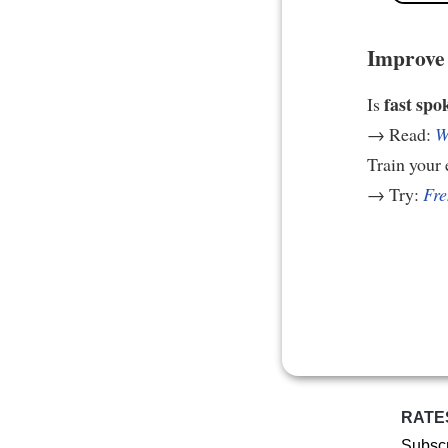
Improve 
fast spo
Is
→ Read:
W
Train your 
→ Try:
Fre
RATE
Subscr