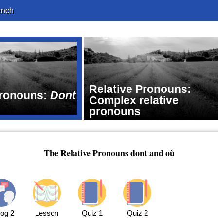
ench
Relative Pronouns:
Pronouns:
Dont
Complex relative
pronouns
The Relative Pronouns dont and où
log 2
Lesson
Quiz 1
Quiz 2