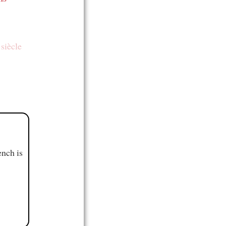
u
siècle
ench is