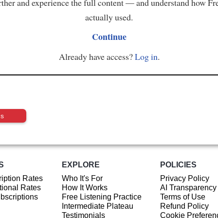
ther and experience the full content — and understand how Fr
actually used.
Continue
Already have access?
Log in
.
us
S
EXPLORE
POLICIES
iption Rates
Who It's For
Privacy Policy
ional Rates
How It Works
AI Transparency
ubscriptions
Free Listening Practice
Terms of Use
Intermediate Plateau
Refund Policy
Testimonials
Cookie Preferen