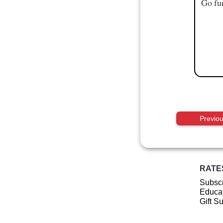
Go fur
Previo
RATE
Subscr
Educat
Gift S