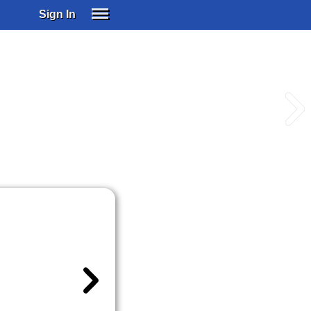
Sign In
SIGN IN
SUBSCRIBE
EDUCATIONAL LICENSES
GIFT CARDS
OTHER LANGUAGES
ABOUT US
ALEXA
ADJUST COLORS