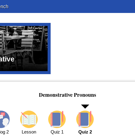
ench
tive
Demonstrative Pronouns
log 2
Lesson
Quiz 1
Quiz 2