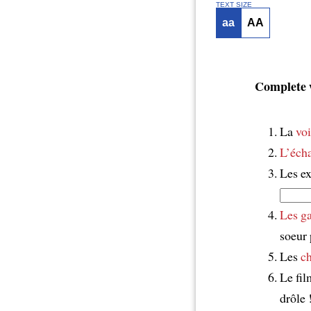
TEXT SIZE
aa
AA
Complete wi
La
voi
L’éch
Les ex
Les ga
soeur 
Les
c
Le fil
drôle 