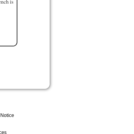
ench is
 Notice
ces