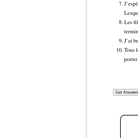
J’espè
Lesqu
Les fi
termin
J’ai b
Tous l
porter