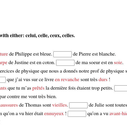
th either: celui, celle, ceux, celles.
ture
de Philippe est bleue.
de Pierre est blanche.
arpe
de Justine est en coton.
de ma soeur est en
soie
.
ercices de physique que nous a donnés notre prof de physique so
que j’ai vus sur ce livre
en revanche
sont très
durs
!
nts
que tu m’as
prêtés
la dernière fois étaient trop petits.
par contre me vont très bien.
haussures
de Thomas sont
vieilles
.
de Julie sont toute
m qu’on a vu hier était
ennuyeux
!
qu’on a vu
avant-hi
!