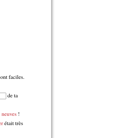
nt faciles.
de ta
s
neuves
!
er
était très