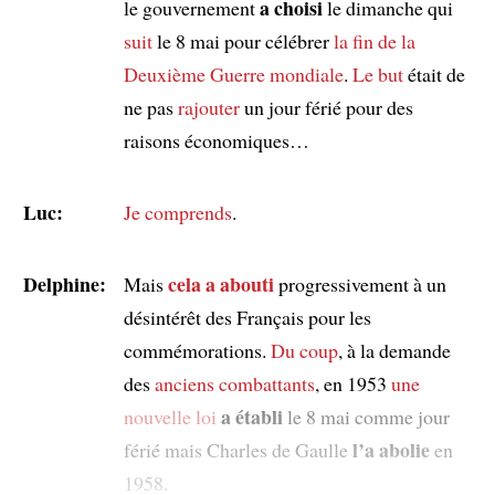
a choisi
le gouvernement
le dimanche qui
suit
le 8 mai pour célébrer
la fin de
la
Deuxième Guerre mondiale
.
Le but
était de
ne pas
rajouter
un jour férié pour des
raisons économiques…
Luc:
Je comprends
.
Delphine:
cela a abouti
Mais
progressivement à un
désintérêt des Français pour les
commémorations.
Du coup
, à la demande
des
anciens combattants
, en 1953
une
a établi
nouvelle loi
le 8 mai comme jour
l’a abolie
férié mais Charles de Gaulle
en
1958.