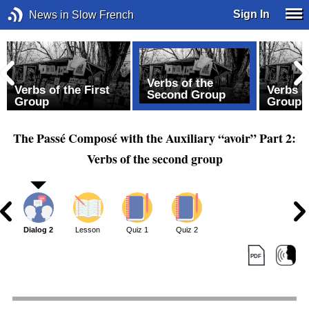
Sign In
News in Slow French
Verbs of the
Verbs of the First
Verbs o
Second Group
Group
Group 
The Passé Composé with the Auxiliary “avoir” Part 2:
Verbs of the second group
1
Dialog 2
Lesson
Quiz 1
Quiz 2