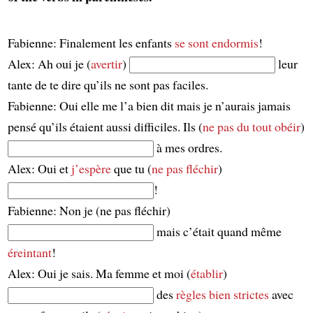
Fabienne: Finalement les enfants
se sont endormis
!
Alex: Ah oui je (
avertir
)
leur
tante de te dire qu’ils ne sont pas faciles.
Fabienne: Oui elle me l’a bien dit mais je n’aurais jamais
pensé qu’ils étaient aussi difficiles. Ils (
ne pas du tout obéir
)
à mes ordres.
Alex: Oui et
j’espère
que tu (
ne pas fléchir
)
!
Fabienne: Non je (ne pas fléchir)
mais c’était quand même
éreintant
!
Alex: Oui je sais. Ma femme et moi (
établir
)
des
règles bien strictes
avec