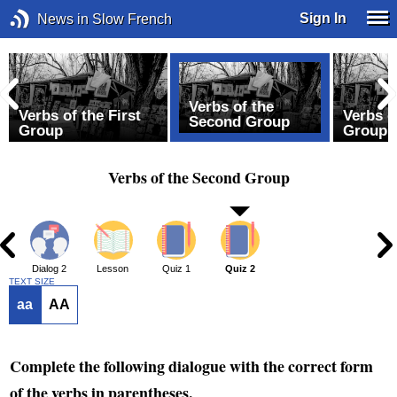
Sign In
News in Slow French
Verbs of the
Verbs of the First
Verbs o
Second Group
Group
Group 
Verbs of the Second Group
1
Dialog 2
Lesson
Quiz 1
Quiz 2
TEXT SIZE
aa
AA
Complete the following dialogue with the correct form
of the verbs in parentheses.