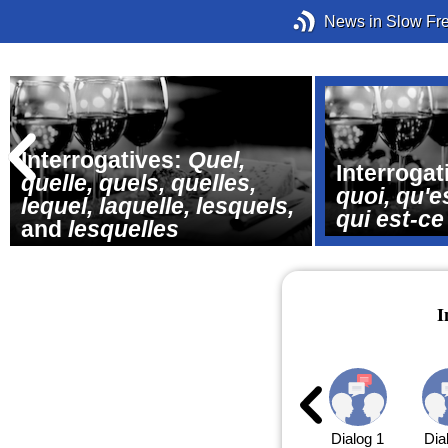
News in Slow Fr
Interrogatives:
Quel,
Interrogat
quelle, quels, quelles,
quoi, qu'e
lequel, laquelle, lesquels,
qui est-ce
and
lesquelles
I
Dialog 1
Dia