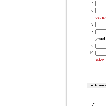
des m
grand
salon
?