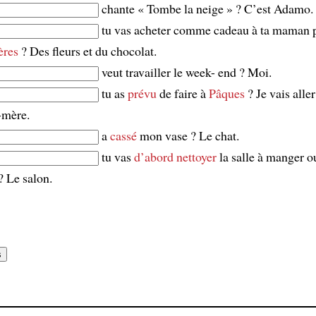
chante « Tombe la neige » ? C’est Adamo.
tu vas acheter comme cadeau à ta maman 
ères
? Des fleurs et du chocolat.
veut travailler le week- end ? Moi.
tu as
prévu
de faire à
Pâques
? Je vais alle
-mère.
a
cassé
mon vase ? Le chat.
tu vas
d’abord
nettoyer
la salle à manger o
 Le salon.