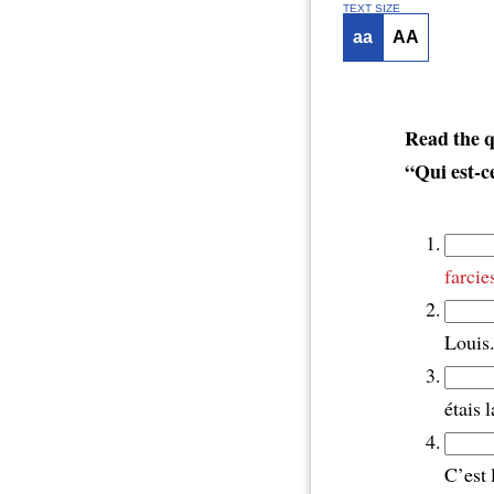
TEXT SIZE
aa
AA
Read the q
“
Qui est-c
farcie
Louis.
étais 
C’est l