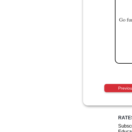
Go fur
Previo
RATE
Subscr
Educat