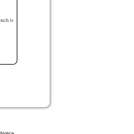
ench is
 Notice