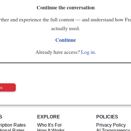
Continue the conversation
ther and experience the full content — and understand how Fr
actually used.
Continue
Already have access?
Log in
.
us
S
EXPLORE
POLICIES
iption Rates
Who It's For
Privacy Policy
ional Rates
How It Works
AI Transparency