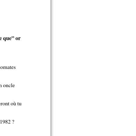
e que
” or
 tomates
n oncle
eront où tu
 1982 ?