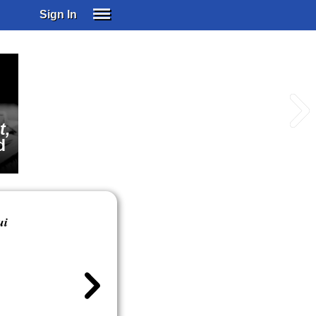
Sign In
SIGN IN
SUBSCRIBE
EDUCATIONAL LICENSES
GIFT CARDS
t,
OTHER LANGUAGES
d
ABOUT US
ALEXA
ADJUST COLORS
ui