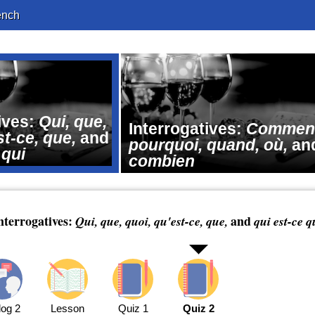
ench
ives:
Qui, que,
Interrogatives:
Commen
st-ce, que,
and
pourquoi, quand, où,
an
 qui
combien
nterrogatives:
and
Qui, que, quoi, qu'est-ce, que,
qui est-ce q
log 2
Lesson
Quiz 1
Quiz 2