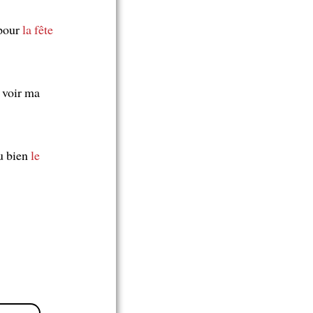
pour
la fête
r voir ma
u bien
le