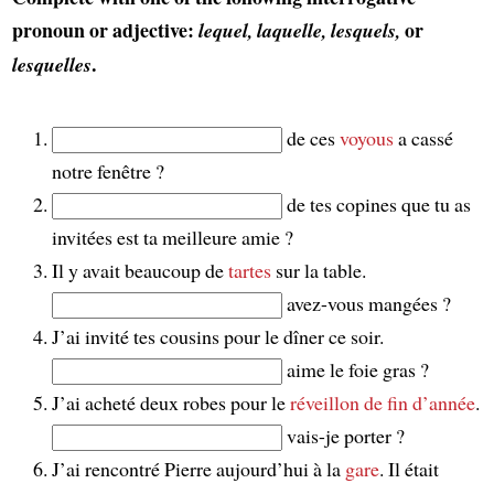
pronoun or adjective:
or
lequel, laquelle, lesquels,
.
lesquelles
de ces
voyous
a cassé
notre fenêtre ?
de tes copines que tu as
invitées est ta meilleure amie ?
Il y avait beaucoup de
tartes
sur la table.
avez-vous mangées ?
J’ai invité tes cousins pour le dîner ce soir.
aime le foie gras ?
J’ai acheté deux robes pour le
réveillon de fin d’année
.
vais-je porter ?
J’ai rencontré Pierre aujourd’hui à la
gare
. Il était