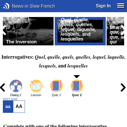
Sign In
News in Slow French
Interrogatives:
Quel, quelle,
quels, quelles,
Interro
lequel, laquelle,
que, qu
lesquels,
and
que,
an
lesquelles
The Inversion
qui
Interrogatives:
Quel, quelle, quels, quelles, lequel, laquelle,
and
lesquels,
lesquelles
1
Dialog 2
Lesson
Quiz 1
Quiz 2
TEXT SIZE
aa
AA
Complete with one of the following interrogative