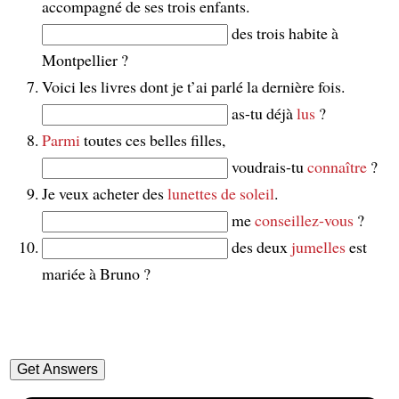
accompagné de ses trois enfants.
des trois habite à
Montpellier ?
Voici les livres dont je t’ai parlé la dernière fois.
as-tu déjà
lus
?
Parmi
toutes ces belles filles,
voudrais-tu
connaître
?
Je veux acheter des
lunettes de soleil
.
me
conseillez-vous
?
des deux
jumelles
est
mariée à Bruno ?