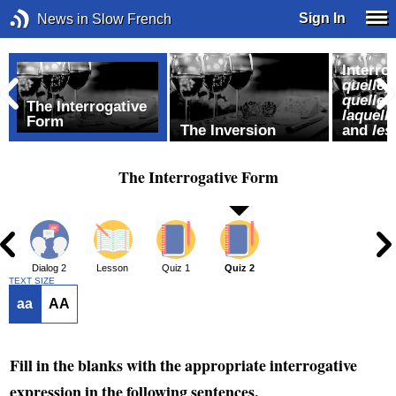
Sign In
News in Slow French
Interro
quelle, 
quelles,
The Interrogative
laquelle
Form
The Inversion
and
les
The Interrogative Form
1
Dialog 2
Lesson
Quiz 1
Quiz 2
TEXT SIZE
aa
AA
Fill in the blanks with the appropriate interrogative
expression in the following sentences.