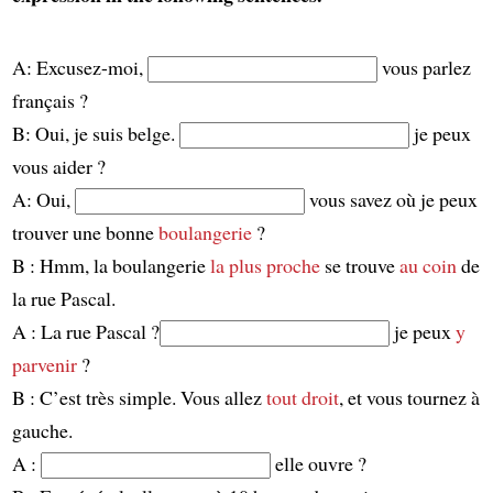
A: Excusez-moi,
vous parlez
français ?
B: Oui, je suis belge.
je peux
vous aider ?
A: Oui,
vous savez où je peux
trouver une bonne
boulangerie
?
B : Hmm, la boulangerie
la plus proche
se trouve
au coin
de
la rue Pascal.
A : La rue Pascal ?
je peux
y
parvenir
?
B : C’est très simple. Vous allez
tout droit
, et vous tournez à
gauche.
A :
elle ouvre ?